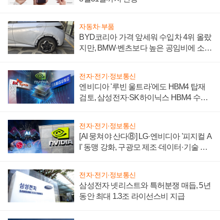
자동차·부품
BYD코리아 가격 앞세워 수입차 4위 올랐
지만, BMW·벤츠보다 높은 공임비에 소비
자 불만 폭발
전자·전기·정보통신
엔비디아 '루빈 울트라'에도 HBM4 탑재
검토, 삼성전자·SK하이닉스 HBM4 수율
에 주도권 갈린다
전자·전기·정보통신
[AI 뭉쳐야 산다⑧] LG·엔비디아 '피지컬 A
I' 동맹 강화, 구광모 제조·데이터·기술 결
집해 종합 로보틱스 기업으로
전자·전기·정보통신
삼성전자 넷리스트와 특허분쟁 매듭, 5년
동안 최대 1.3조 라이선스비 지급