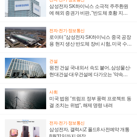
삼성전자 SK하이닉스 소극적 주주환원
에 해외 증권가 비판, "반도체 호황 지속
성 의문"
전자·전기·정보통신
로이터 "삼성전자 SK하이닉스 중국 공장
용 현지 생산 반도체 장비 시험, 미국 수출
통제 대비"
건설
원전 건설 국내외서 속도 붙어, 삼성물산·
현대건설·대우건설에 다가오는 '약속의
시간'
사회
미국 법원 "트럼프 정부 풍력 프로젝트 동
결 조치는 위법", 해제 명령 내려
전자·전기·정보통신
삼성전자, 갤럭시Z 폴드8 사전예약 개통
8월31일까지 연장