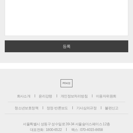
PC버전
회사소개
윤리강령
개인정보처리방침
이용자위원회
청소년보호정책
정정·반론보도
기사심의규정
불편신고
서울특별시 성동구 성수일로 39-34 서울숲더스페이스 12층
대표전화 : 1800-6522
팩스 : 070-4015-8658