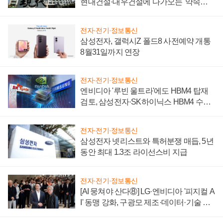
현대건설·대우건설에 다가오는 '약속의
시간'
전자·전기·정보통신
삼성전자, 갤럭시Z 폴드8 사전예약 개통
8월31일까지 연장
전자·전기·정보통신
엔비디아 '루빈 울트라'에도 HBM4 탑재
검토, 삼성전자·SK하이닉스 HBM4 수율
에 주도권 갈린다
전자·전기·정보통신
삼성전자 넷리스트와 특허분쟁 매듭, 5년
동안 최대 1.3조 라이선스비 지급
전자·전기·정보통신
[AI 뭉쳐야 산다⑧] LG·엔비디아 '피지컬 A
I' 동맹 강화, 구광모 제조·데이터·기술 결
집해 종합 로보틱스 기업으로