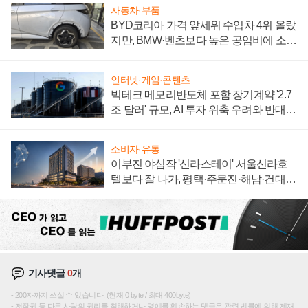
자동차·부품
BYD코리아 가격 앞세워 수입차 4위 올랐
지만, BMW·벤츠보다 높은 공임비에 소비
자 불만 폭발
인터넷·게임·콘텐츠
빅테크 메모리반도체 포함 장기계약 '2.7
조 달러' 규모, AI 투자 위축 우려와 반대
신호
소비자·유통
이부진 야심작 '신라스테이' 서울신라호
텔보다 잘 나가, 평택·주문진·해남·건대로
성장판 더 넓힌다
기사댓글
0
개
200자까지 쓰실 수 있습니다. (현재 0 byte / 최대 400byte)
저작권 등 다른 사람의 권리를 침해하거나 명예를 훼손하는 댓글은 관련 법률에 의해 제재