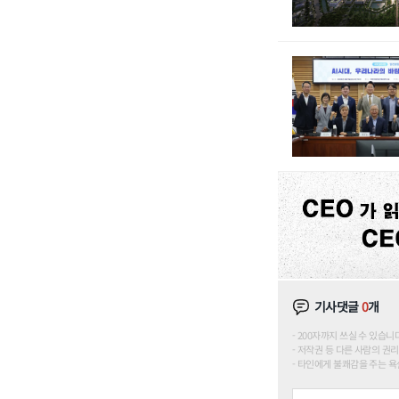
기사댓글
0
개
200자까지 쓰실 수 있습니다. (
저작권 등 다른 사람의 권리
타인에게 불쾌감을 주는 욕설