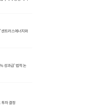
동맹' 센트러스에너지와
% 성과급' 법적 논
4조 투자 결정