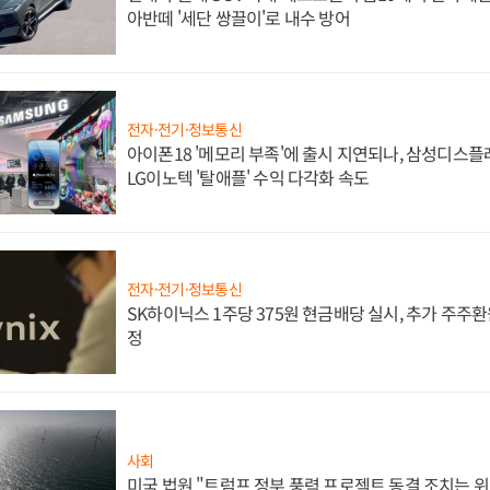
아반떼 '세단 쌍끌이'로 내수 방어
전자·전기·정보통신
아이폰18 '메모리 부족'에 출시 지연되나, 삼성디스
LG이노텍 '탈애플' 수익 다각화 속도
전자·전기·정보통신
SK하이닉스 1주당 375원 현금배당 실시, 추가 주주환
정
사회
미국 법원 "트럼프 정부 풍력 프로젝트 동결 조치는 위