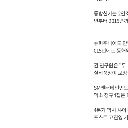
동방신기는 2인조
년부터 2015년까
슈퍼주니어도 만만
015년에는 동해
권 연구원은 “두
실적성장이 보장
SM엔터테인먼트는
엑소 정규4집은 1
4분기 역시 샤이
포스트 고진영 기