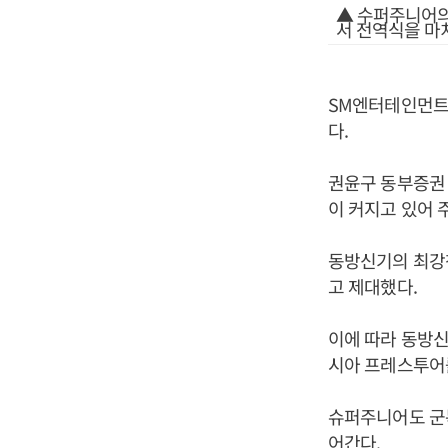
▲ 수퍼주니어의
서 전역식을 마
SM엔터테인먼트
다.
권윤구 동부증권 
이 커지고 있어
동방신기의 최강
고 제대했다.
이에 따라 동방신기
시아 프레스투어를
슈퍼주니어도 군복
어간다.