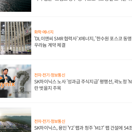
화학·에너지
'DL이앤씨 SMR 협력사' X에너지, '한수원 포스코 
우라늄 계약 체결
전자·전기·정보통신
SK하이닉스 노사 '성과급 주식지급' 평행선, 곽노정 'N
란 벗을지 주목
전자·전기·정보통신
SK하이닉스, 용인 'Y2' 팹과 청주 'M17' 팹 건설에 5