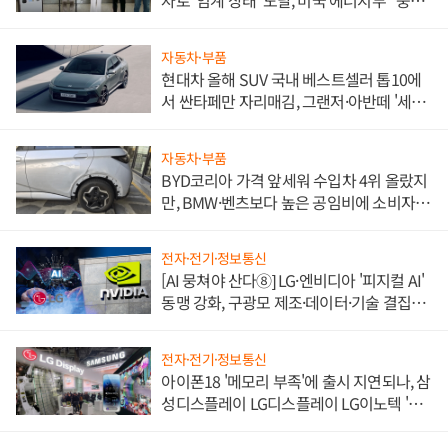
자로 '임계 상태' 도달, 미국 에너지부 "중요
한 이정표"
자동차·부품
현대차 올해 SUV 국내 베스트셀러 톱10에
서 싼타페만 자리매김, 그랜저·아반떼 '세단
쌍끌이'로 내수 방어
자동차·부품
BYD코리아 가격 앞세워 수입차 4위 올랐지
만, BMW·벤츠보다 높은 공임비에 소비자
불만 폭발
전자·전기·정보통신
[AI 뭉쳐야 산다⑧] LG·엔비디아 '피지컬 AI'
동맹 강화, 구광모 제조·데이터·기술 결집
해 종합 로보틱스 기업으로
전자·전기·정보통신
아이폰18 '메모리 부족'에 출시 지연되나, 삼
성디스플레이 LG디스플레이 LG이노텍 '탈
애플' 수익 다각화 속도