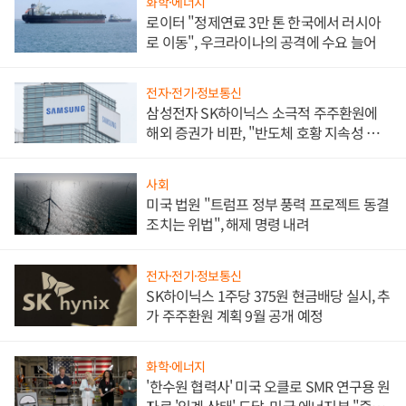
화학·에너지
로이터 "정제연료 3만 톤 한국에서 러시아
로 이동", 우크라이나의 공격에 수요 늘어
전자·전기·정보통신
삼성전자 SK하이닉스 소극적 주주환원에
해외 증권가 비판, "반도체 호황 지속성 의
문"
사회
미국 법원 "트럼프 정부 풍력 프로젝트 동결
조치는 위법", 해제 명령 내려
전자·전기·정보통신
SK하이닉스 1주당 375원 현금배당 실시, 추
가 주주환원 계획 9월 공개 예정
화학·에너지
'한수원 협력사' 미국 오클로 SMR 연구용 원