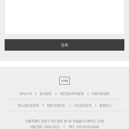
PC버전
회사소개
윤리강령
개인정보처리방침
이용자위원회
청소년보호정책
정정·반론보도
기사심의규정
불편신고
서울특별시 성동구 성수일로 39-34 서울숲더스페이스 12층
대표전화 : 1800-6522
팩스 : 070-4015-8658