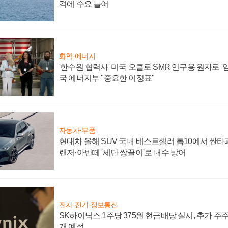
격에 수요 늘어
화학·에너지
'한수원 협력사' 미국 오클로 SMR 연구용 원자로 '임
국 에너지부 "중요한 이정표"
자동차·부품
현대차 올해 SUV 국내 베스트셀러 톱10에서 싼타
랜저·아반떼 '세단 쌍끌이'로 내수 방어
전자·전기·정보통신
SK하이닉스 1주당 375원 현금배당 실시, 추가 주
개 예정