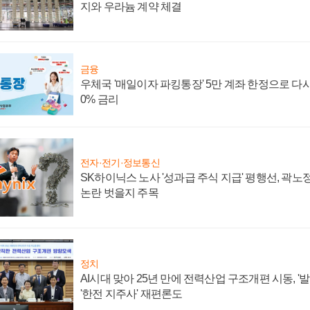
지와 우라늄 계약 체결
금융
우체국 '매일이자 파킹통장' 5만 계좌 한정으로 다시 
0% 금리
전자·전기·정보통신
SK하이닉스 노사 '성과급 주식 지급' 평행선, 곽노정
논란 벗을지 주목
정치
AI시대 맞아 25년 만에 전력산업 구조개편 시동, '
'한전 지주사' 재편론도