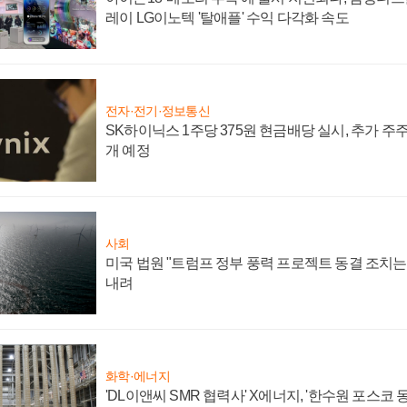
레이 LG이노텍 '탈애플' 수익 다각화 속도
전자·전기·정보통신
SK하이닉스 1주당 375원 현금배당 실시, 추가 주
개 예정
사회
미국 법원 "트럼프 정부 풍력 프로젝트 동결 조치는 
내려
화학·에너지
'DL이앤씨 SMR 협력사' X에너지, '한수원 포스코