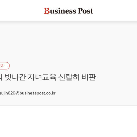
정치
의 빗나간 자녀교육 신랄히 비판
5
jin020@businesspost.co.kr