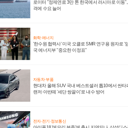
로이터 "정제연료 3만 톤 한국에서 러시아로 이동"
격에 수요 늘어
화학·에너지
'한수원 협력사' 미국 오클로 SMR 연구용 원자로 '임
국 에너지부 "중요한 이정표"
자동차·부품
현대차 올해 SUV 국내 베스트셀러 톱10에서 싼타
랜저·아반떼 '세단 쌍끌이'로 내수 방어
전자·전기·정보통신
아이폰18 '메모리 부족'에 출시 지연되나, 삼성디