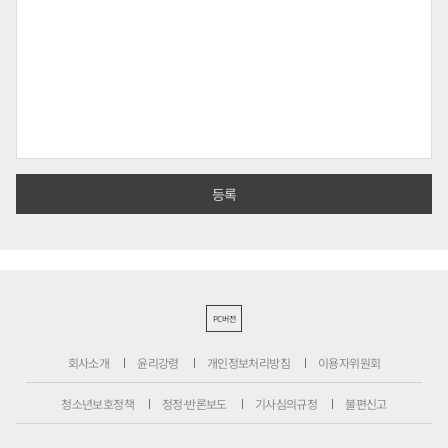
PC버전
회사소개
윤리강령
개인정보처리방침
이용자위원회
청소년보호정책
정정·반론보도
기사심의규정
불편신고