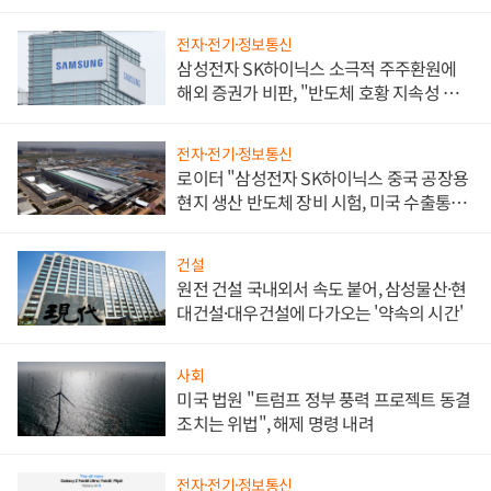
전자·전기·정보통신
삼성전자 SK하이닉스 소극적 주주환원에
해외 증권가 비판, "반도체 호황 지속성 의
문"
전자·전기·정보통신
로이터 "삼성전자 SK하이닉스 중국 공장용
현지 생산 반도체 장비 시험, 미국 수출통제
대비"
건설
원전 건설 국내외서 속도 붙어, 삼성물산·현
대건설·대우건설에 다가오는 '약속의 시간'
사회
미국 법원 "트럼프 정부 풍력 프로젝트 동결
조치는 위법", 해제 명령 내려
전자·전기·정보통신