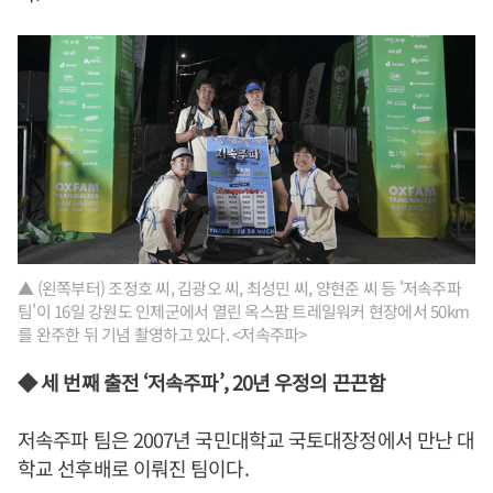
▲ (왼쪽부터) 조정호 씨, 김광오 씨, 최성민 씨, 양현준 씨 등 '저속주파
팀'이 16일 강원도 인제군에서 열린 옥스팜 트레일워커 현장에서 50km
를 완주한 뒤 기념 촬영하고 있다. <저속주파>
◆ 세 번째 출전 ‘저속주파’, 20년 우정의 끈끈함
저속주파 팀은 2007년 국민대학교 국토대장정에서 만난 대
학교 선후배로 이뤄진 팀이다.