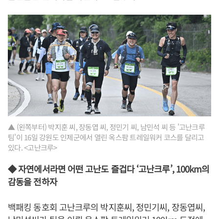
▲ (왼쪽부터) 박지훈 씨, 장동엽 씨, 정민기 씨, 남민석 씨 등 '고난크루
팀'이 16일 강원도 인제군에서 열린 옥스팜 트레일워커 코스를 달리고
있다. <고난크루>
◆ 자연에서라면 어떤 고난도 즐겁다 ‘고난크루’, 100km의
감동을 전하자
백패킹 동호회 고난크루의 박지훈씨, 정민기씨, 장동엽씨,