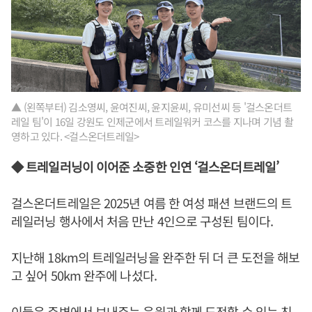
▲ (왼쪽부터) 김소영씨, 윤여진씨, 윤지윤씨, 유미선씨 등 '걸스온더트
레일 팀'이 16일 강원도 인제군에서 트레일워커 코스를 지나며 기념 촬
영하고 있다. <걸스온더트레일>
◆ 트레일러닝이 이어준 소중한 인연 ‘걸스온더트레일’
걸스온더트레일은 2025년 여름 한 여성 패션 브랜드의 트
레일러닝 행사에서 처음 만난 4인으로 구성된 팀이다.
지난해 18km의 트레일러닝을 완주한 뒤 더 큰 도전을 해보
고 싶어 50km 완주에 나섰다.
이들은 주변에서 보내주는 응원과 함께 도전할 수 있는 친