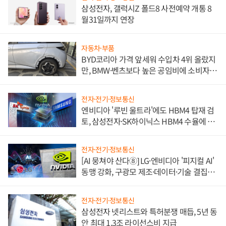
삼성전자, 갤럭시Z 폴드8 사전예약 개통 8
월31일까지 연장
자동차·부품
BYD코리아 가격 앞세워 수입차 4위 올랐지
만, BMW·벤츠보다 높은 공임비에 소비자
불만 폭발
전자·전기·정보통신
엔비디아 '루빈 울트라'에도 HBM4 탑재 검
토, 삼성전자·SK하이닉스 HBM4 수율에 주
도권 갈린다
전자·전기·정보통신
[AI 뭉쳐야 산다⑧] LG·엔비디아 '피지컬 AI'
동맹 강화, 구광모 제조·데이터·기술 결집
해 종합 로보틱스 기업으로
전자·전기·정보통신
삼성전자 넷리스트와 특허분쟁 매듭, 5년 동
안 최대 1.3조 라이선스비 지급