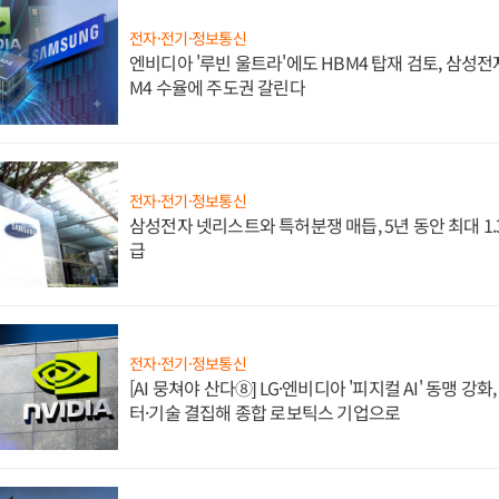
전자·전기·정보통신
엔비디아 '루빈 울트라'에도 HBM4 탑재 검토, 삼성전
M4 수율에 주도권 갈린다
전자·전기·정보통신
삼성전자 넷리스트와 특허분쟁 매듭, 5년 동안 최대 1
급
전자·전기·정보통신
[AI 뭉쳐야 산다⑧] LG·엔비디아 '피지컬 AI' 동맹 강
터·기술 결집해 종합 로보틱스 기업으로