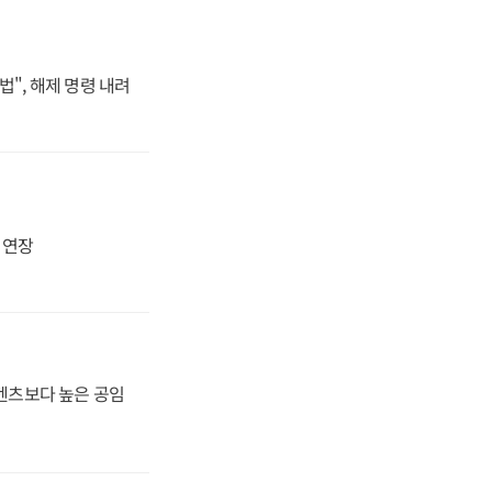
법", 해제 명령 내려
지 연장
·벤츠보다 높은 공임