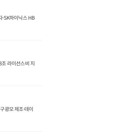
자·SK하이닉스 HB
.3조 라이선스비 지
화, 구광모 제조·데이