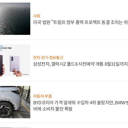
사회
미국 법원 "트럼프 정부 풍력 프로젝트 동결 조치는 위
전자·전기·정보통신
삼성전자, 갤럭시Z 폴드8 사전예약 개통 8월31일까
자동차·부품
BYD코리아 가격 앞세워 수입차 4위 올랐지만, BMW
비에 소비자 불만 폭발