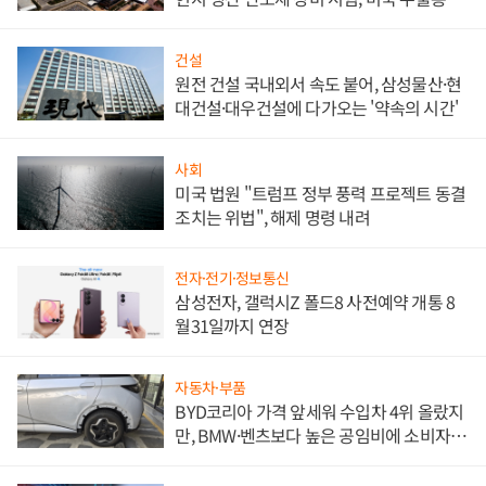
대비"
건설
원전 건설 국내외서 속도 붙어, 삼성물산·현
대건설·대우건설에 다가오는 '약속의 시간'
사회
미국 법원 "트럼프 정부 풍력 프로젝트 동결
조치는 위법", 해제 명령 내려
전자·전기·정보통신
삼성전자, 갤럭시Z 폴드8 사전예약 개통 8
월31일까지 연장
자동차·부품
BYD코리아 가격 앞세워 수입차 4위 올랐지
만, BMW·벤츠보다 높은 공임비에 소비자
불만 폭발