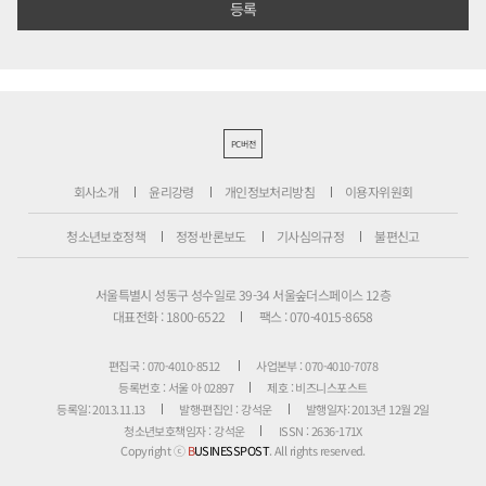
PC버전
회사소개
윤리강령
개인정보처리방침
이용자위원회
청소년보호정책
정정·반론보도
기사심의규정
불편신고
서울특별시 성동구 성수일로 39-34 서울숲더스페이스 12층
대표전화 : 1800-6522
팩스 : 070-4015-8658
편집국 : 070-4010-8512
사업본부 : 070-4010-7078
등록번호 : 서울 아 02897
제호 : 비즈니스포스트
등록일: 2013.11.13
발행·편집인 : 강석운
발행일자: 2013년 12월 2일
청소년보호책임자 : 강석운
ISSN : 2636-171X
Copyright ⓒ
B
USINESSPOST
. All rights reserved.