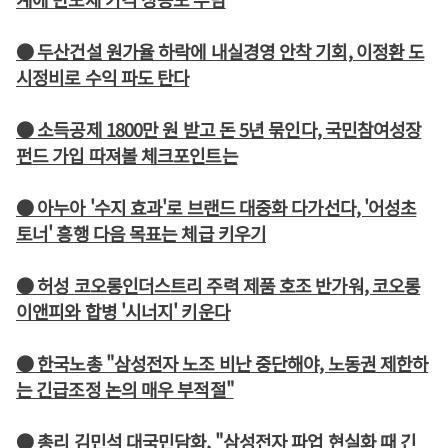
● 두산건설 원가율 하락에 내실경영 안착 기회, 이정환 도
시정비로 수익 파도 탄다
● 소득공제 1800만 원 받고 돈 5년 묶인다, 국민참여성장
펀드 가입 따져볼 체크포인트는
● 아누아 '수지 효과'로 브랜드 대중화 다가선다, '어성초
토너' 흥행 다음 목표는 체급 키우기
● 허성 코오롱인더스트리 주력 제품 호조 반가워, 코오롱
이앤피와 합병 '시너지' 키운다
● 한국노총 "삼성전자 노조 비난 중단해야, 노동권 제한하
는 긴급조정 논의 매우 부적절"
● 총리 김민석 대국민담화, "삼성전자 파업 현실화 때 긴