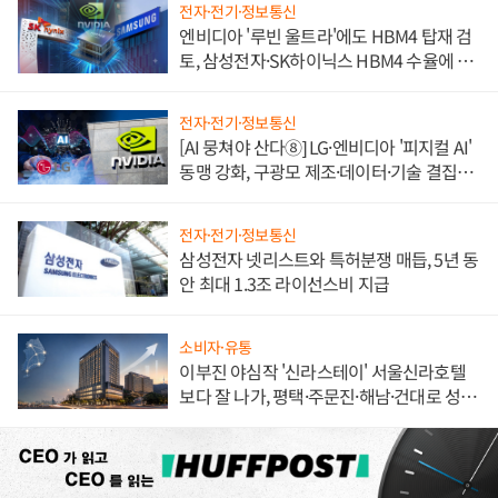
전자·전기·정보통신
엔비디아 '루빈 울트라'에도 HBM4 탑재 검
토, 삼성전자·SK하이닉스 HBM4 수율에 주
도권 갈린다
전자·전기·정보통신
[AI 뭉쳐야 산다⑧] LG·엔비디아 '피지컬 AI'
동맹 강화, 구광모 제조·데이터·기술 결집
해 종합 로보틱스 기업으로
전자·전기·정보통신
삼성전자 넷리스트와 특허분쟁 매듭, 5년 동
안 최대 1.3조 라이선스비 지급
소비자·유통
이부진 야심작 '신라스테이' 서울신라호텔
보다 잘 나가, 평택·주문진·해남·건대로 성
장판 더 넓힌다