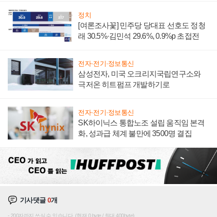
정치
[여론조사꽃] 민주당 당대표 선호도 정청
래 30.5%·김민석 29.6%, 0.9%p 초접전
전자·전기·정보통신
삼성전자, 미국 오크리지국립연구소와
극저온 히트펌프 개발하기로
전자·전기·정보통신
SK하이닉스 통합노조 설립 움직임 본격
화, 성과급 체계 불만에 3500명 결집
기사댓글
0
개
200자까지 쓰실 수 있습니다. (현재 0 byte / 최대 400byte)