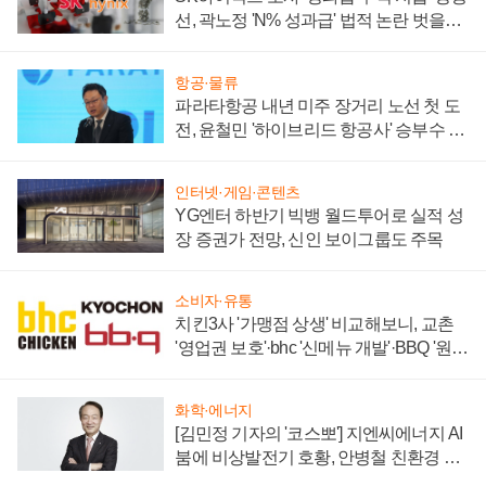
선, 곽노정 'N% 성과급' 법적 논란 벗을지
주목
항공·물류
파라타항공 내년 미주 장거리 노선 첫 도
전, 윤철민 '하이브리드 항공사' 승부수 통
할까
인터넷·게임·콘텐츠
YG엔터 하반기 빅뱅 월드투어로 실적 성
장 증권가 전망, 신인 보이그룹도 주목
소비자·유통
치킨3사 '가맹점 상생' 비교해보니, 교촌
'영업권 보호'·bhc '신메뉴 개발'·BBQ '원가
부담'
화학·에너지
[김민정 기자의 '코스뽀'] 지엔씨에너지 AI
붐에 비상발전기 호황, 안병철 친환경 에
너지 발전전문기업 향한다