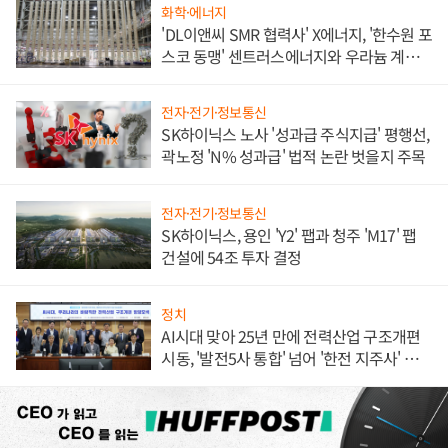
화학·에너지
'DL이앤씨 SMR 협력사' X에너지, '한수원 포
스코 동맹' 센트러스에너지와 우라늄 계약
체결
전자·전기·정보통신
SK하이닉스 노사 '성과급 주식지급' 평행선,
곽노정 'N% 성과급' 법적 논란 벗을지 주목
전자·전기·정보통신
SK하이닉스, 용인 'Y2' 팹과 청주 'M17' 팹
건설에 54조 투자 결정
정치
AI시대 맞아 25년 만에 전력산업 구조개편
시동, '발전5사 통합' 넘어 '한전 지주사' 재편
론도