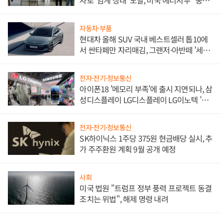
자로 '임계 상태' 도달, 미국 에너지부 "중요
한 이정표"
자동차·부품
현대차 올해 SUV 국내 베스트셀러 톱10에
서 싼타페만 자리매김, 그랜저·아반떼 '세단
쌍끌이'로 내수 방어
전자·전기·정보통신
아이폰18 '메모리 부족'에 출시 지연되나, 삼
성디스플레이 LG디스플레이 LG이노텍 '탈
애플' 수익 다각화 속도
전자·전기·정보통신
SK하이닉스 1주당 375원 현금배당 실시, 추
가 주주환원 계획 9월 공개 예정
사회
미국 법원 "트럼프 정부 풍력 프로젝트 동결
조치는 위법", 해제 명령 내려