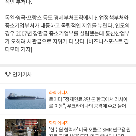
적인 부처다.
독일·영국·프랑스 등도 경제부처조직에서 산업정책부처와
중소기업부처가 대등하고 독립적인 지위를 누린다. 인도의
경우 2007년 장관급 중소기업부를 설립했는데 통산산업부
가 오히려 차관급으로 지위가 더 낮다. [비즈니스포스트 김
디모데 기자]
인기기사
화학·에너지
로이터 "정제연료 3만 톤 한국에서 러시아
로 이동", 우크라이나의 공격에 수요 늘어
화학·에너지
'한수원 협력사' 미국 오클로 SMR 연구용 원