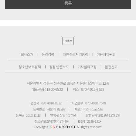
PC버전
회사소개
윤리강령
개인정보처리방침
이용자위원회
청소년보호정책
정정·반론보도
기사심의규정
불편신고
서울특별시 성동구 성수일로 39-34 서울숲더스페이스 12층
대표전화 : 1800-6522
팩스 : 070-4015-8658
편집국 : 070-4010-8512
사업본부 : 070-4010-7078
등록번호 : 서울 아 02897
제호 : 비즈니스포스트
등록일: 2013.11.13
발행·편집인 : 강석운
발행일자: 2013년 12월 2일
청소년보호책임자 : 강석운
ISSN : 2636-171X
Copyright ⓒ
B
USINESSPOST
. All rights reserved.