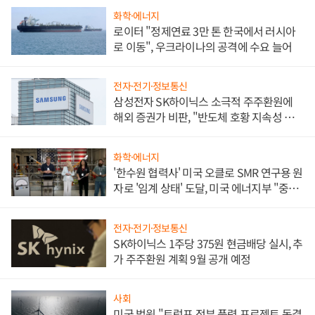
화학·에너지
로이터 "정제연료 3만 톤 한국에서 러시아
로 이동", 우크라이나의 공격에 수요 늘어
전자·전기·정보통신
삼성전자 SK하이닉스 소극적 주주환원에
해외 증권가 비판, "반도체 호황 지속성 의
문"
화학·에너지
'한수원 협력사' 미국 오클로 SMR 연구용 원
자로 '임계 상태' 도달, 미국 에너지부 "중요
한 이정표"
전자·전기·정보통신
SK하이닉스 1주당 375원 현금배당 실시, 추
가 주주환원 계획 9월 공개 예정
사회
미국 법원 "트럼프 정부 풍력 프로젝트 동결