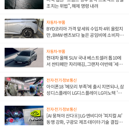
조치는 위법", 해제 명령 내려
자동차·부품
BYD코리아 가격 앞세워 수입차 4위 올랐지
만, BMW·벤츠보다 높은 공임비에 소비자
불만 폭발
자동차·부품
현대차 올해 SUV 국내 베스트셀러 톱10에
서 싼타페만 자리매김, 그랜저·아반떼 '세단
쌍끌이'로 내수 방어
전자·전기·정보통신
아이폰18 '메모리 부족'에 출시 지연되나, 삼
성디스플레이 LG디스플레이 LG이노텍 '탈
애플' 수익 다각화 속도
전자·전기·정보통신
[AI 뭉쳐야 산다⑧] LG·엔비디아 '피지컬 AI'
동맹 강화, 구광모 제조·데이터·기술 결집
해 종합 로보틱스 기업으로