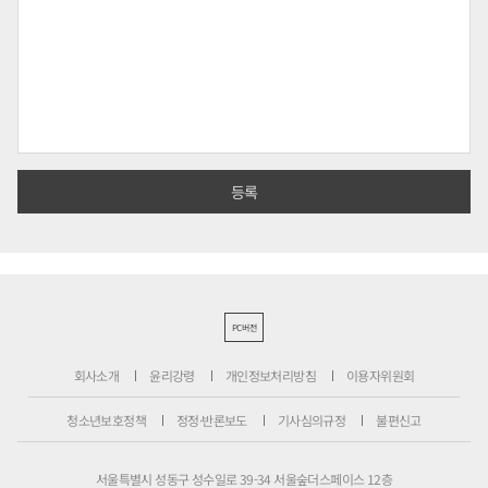
PC버전
회사소개
윤리강령
개인정보처리방침
이용자위원회
청소년보호정책
정정·반론보도
기사심의규정
불편신고
서울특별시 성동구 성수일로 39-34 서울숲더스페이스 12층