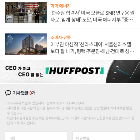
화학·에너지
'한수원 협력사' 미국 오클로 SMR 연구용 원
자로 '임계 상태' 도달, 미국 에너지부 "중요
한 이정표"
소비자·유통
이부진 야심작 '신라스테이' 서울신라호텔
보다 잘 나가, 평택·주문진·해남·건대로 성
장판 더 넓힌다
기사댓글
0
개
200자까지 쓰실 수 있습니다. (현재 0 byte / 최대 400byte)
저작권 등 다른 사람의 권리를 침해하거나 명예를 훼손하는 댓글은 관련 법률에 의해 제재를 받을
수 있습니다.
타인에게 불쾌감을 주는 욕설 등 비하하는 단어가 내용에 포함되거나 인신공격성 글은 관리자의 판
단에 의해 삭제 합니다.