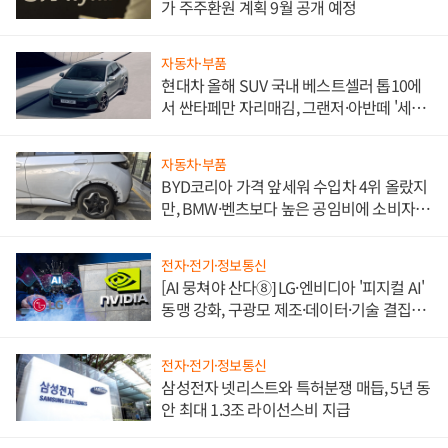
가 주주환원 계획 9월 공개 예정
자동차·부품
현대차 올해 SUV 국내 베스트셀러 톱10에
서 싼타페만 자리매김, 그랜저·아반떼 '세단
쌍끌이'로 내수 방어
자동차·부품
BYD코리아 가격 앞세워 수입차 4위 올랐지
만, BMW·벤츠보다 높은 공임비에 소비자
불만 폭발
전자·전기·정보통신
[AI 뭉쳐야 산다⑧] LG·엔비디아 '피지컬 AI'
동맹 강화, 구광모 제조·데이터·기술 결집
해 종합 로보틱스 기업으로
전자·전기·정보통신
삼성전자 넷리스트와 특허분쟁 매듭, 5년 동
안 최대 1.3조 라이선스비 지급