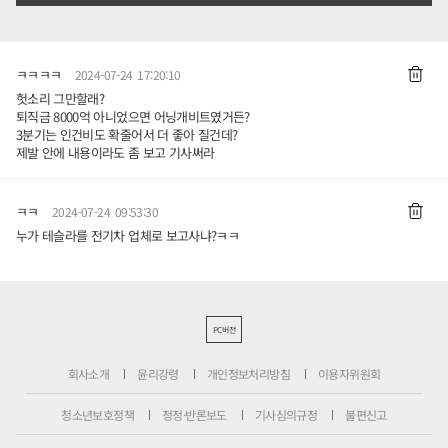
ㅋㅋㅋㅋ
2024-07-24 17:20:10
헛소리 그만할래?
퇴직금 8000억 아니었으면 어닝개비트였거든?
3분기는 인건비도 확줄어서 더 좋아 질건데?
제발 안에 내용이라도 좀 보고 기사써라
ㅋㅋ
2024-07-24 09:53:30
누가 테슬라를 전기차 업체로 보고사냐?ㅋㅋ
PC버전
회사소개
윤리강령
개인정보처리방침
이용자위원회
청소년보호정책
정정·반론보도
기사심의규정
불편신고