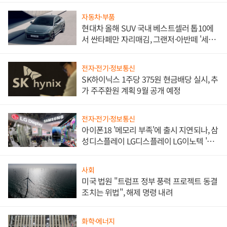
자동차·부품
현대차 올해 SUV 국내 베스트셀러 톱10에
서 싼타페만 자리매김, 그랜저·아반떼 '세단
쌍끌이'로 내수 방어
전자·전기·정보통신
SK하이닉스 1주당 375원 현금배당 실시, 추
가 주주환원 계획 9월 공개 예정
전자·전기·정보통신
아이폰18 '메모리 부족'에 출시 지연되나, 삼
성디스플레이 LG디스플레이 LG이노텍 '탈
애플' 수익 다각화 속도
사회
미국 법원 "트럼프 정부 풍력 프로젝트 동결
조치는 위법", 해제 명령 내려
화학·에너지