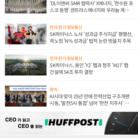
'DL이앤씨 SMR 협력사' X에너지, '한수원 포
스코 동맹' 센트러스에너지와 우라늄 계약
체결
전자·전기·정보통신
SK하이닉스 노사 '성과급 주식지급' 평행선,
곽노정 'N% 성과급' 법적 논란 벗을지 주목
전자·전기·정보통신
SK하이닉스, 용인 'Y2' 팹과 청주 'M17' 팹
건설에 54조 투자 결정
정치
AI시대 맞아 25년 만에 전력산업 구조개편
시동, '발전5사 통합' 넘어 '한전 지주사' 재편
론도