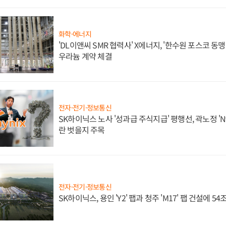
화학·에너지
'DL이앤씨 SMR 협력사' X에너지, '한수원 포스코 
우라늄 계약 체결
전자·전기·정보통신
SK하이닉스 노사 '성과급 주식지급' 평행선, 곽노정 'N
란 벗을지 주목
전자·전기·정보통신
SK하이닉스, 용인 'Y2' 팹과 청주 'M17' 팹 건설에 5