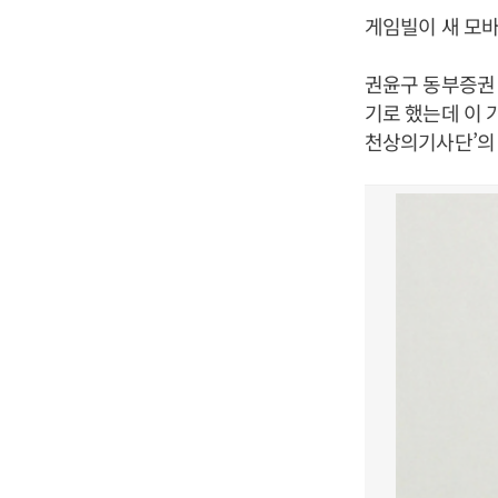
게임빌이 새 모바
권윤구 동부증권 
기로 했는데 이 
천상의기사단’의