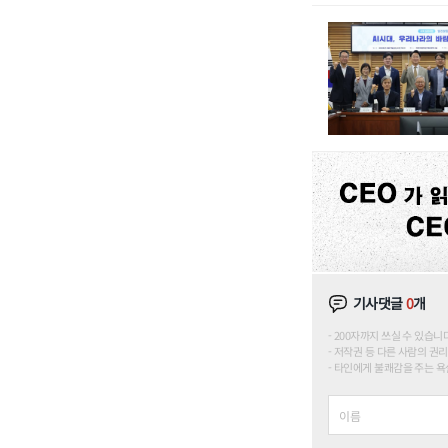
기사댓글
0
개
200자까지 쓰실 수 있습니다. (
저작권 등 다른 사람의 권리
타인에게 불쾌감을 주는 욕설