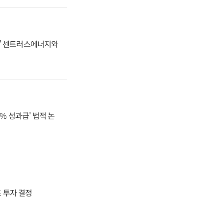
동맹' 센트러스에너지와
% 성과급' 법적 논
4조 투자 결정