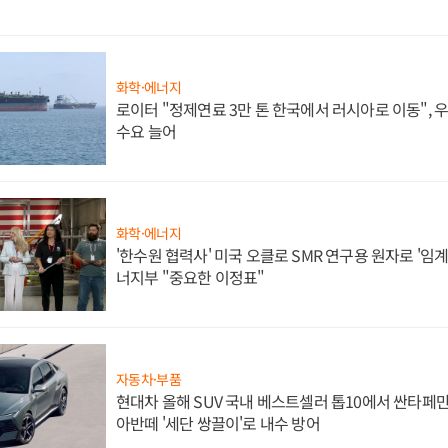
화학·에너지
로이터 "정제연료 3만 톤 한국에서 러시아로 이동",
수요 늘어
화학·에너지
'한수원 협력사' 미국 오클로 SMR 연구용 원자로 '임계 
너지부 "중요한 이정표"
자동차·부품
현대차 올해 SUV 국내 베스트셀러 톱10에서 싼타페만
아반떼 '세단 쌍끌이'로 내수 방어