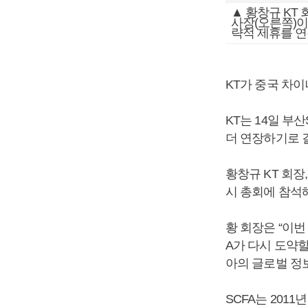
▲ 황창규 KT
사장(오른쪽)이
략적 제휴를 연
KT가 중국 차
KT는 14일 부
더 연장하기로 결
황창규 KT 회장
시 총회에 참석해
황 회장은 “이
A가 다시 도약할
아의 글로벌 정
SCFA는 201