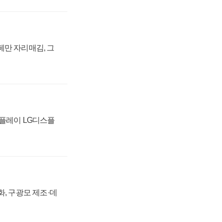
페만 자리매김, 그
스플레이 LG디스플
강화, 구광모 제조·데