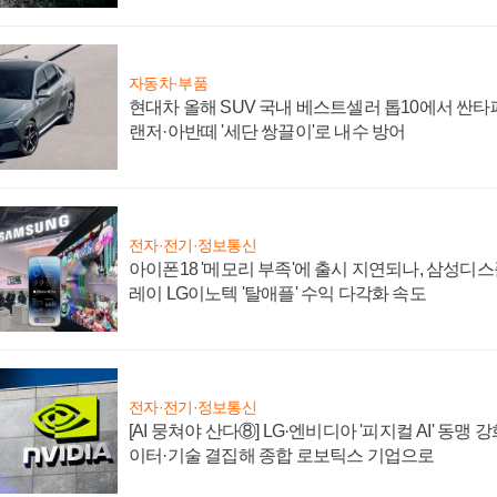
자동차·부품
현대차 올해 SUV 국내 베스트셀러 톱10에서 싼타
랜저·아반떼 '세단 쌍끌이'로 내수 방어
전자·전기·정보통신
아이폰18 '메모리 부족'에 출시 지연되나, 삼성디
레이 LG이노텍 '탈애플' 수익 다각화 속도
전자·전기·정보통신
[AI 뭉쳐야 산다⑧] LG·엔비디아 '피지컬 AI' 동맹 
이터·기술 결집해 종합 로보틱스 기업으로