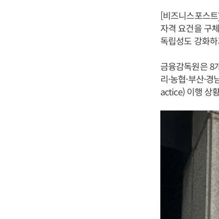
[비즈니스포스트]
자격 요건을 구체
독립성도 강화하
금융감독원은 8개 
리·농협·부산·경남
actice) 이행