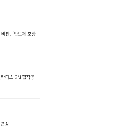
비판, "반도체 호황
스텔란티스·GM 합작공
지 연장