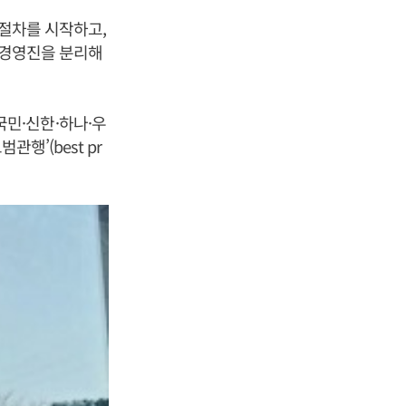
계절차를 시작하고,
 경영진을 분리해
(국민·신한·하나·우
행’(best pr