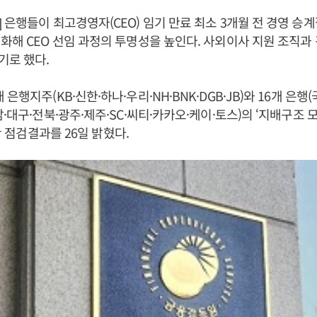
 은행들이 최고경영자(CEO) 임기 만료 최소 3개월 전 경영 승
화해 CEO 선임 과정의 투명성을 높인다. 사외이사 지원 조직과
기로 했다.
은행지주(KB·신한·하나·우리·NH·BNK·DGB·JB)와 16개 은행
·대구·전북·광주·제주·SC·씨티·카카오·케이·토스)의 ‘지배구조 모범관
 상황 점검결과를 26일 밝혔다.