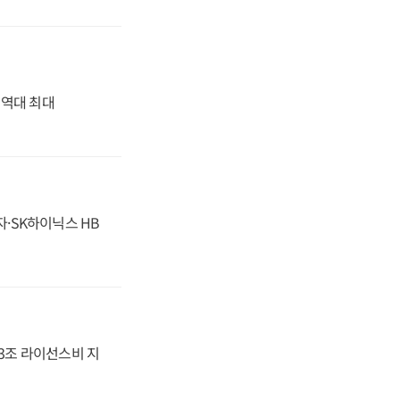
' 역대 최대
자·SK하이닉스 HB
.3조 라이선스비 지