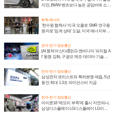
지만, BMW·벤츠보다 높은 공임비에 소비
자 불만 폭발
화학·에너지
'한수원 협력사' 미국 오클로 SMR 연구용
원자로 '임계 상태' 도달, 미국 에너지부
"중요한 이정표"
전자·전기·정보통신
[AI 뭉쳐야 산다⑧] LG·엔비디아 '피지컬 A
I' 동맹 강화, 구광모 제조·데이터·기술 결
집해 종합 로보틱스 기업으로
전자·전기·정보통신
삼성전자 넷리스트와 특허분쟁 매듭, 5년
동안 최대 1.3조 라이선스비 지급
전자·전기·정보통신
아이폰18 '메모리 부족'에 출시 지연되나,
삼성디스플레이 LG디스플레이 LG이노
텍 '탈애플' 수익 다각화 속도