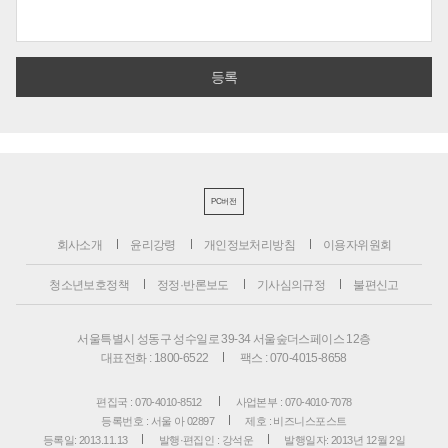
PC버전
회사소개
윤리강령
개인정보처리방침
이용자위원회
청소년보호정책
정정·반론보도
기사심의규정
불편신고
서울특별시 성동구 성수일로 39-34 서울숲더스페이스 12층
대표전화 : 1800-6522
팩스 : 070-4015-8658
편집국 : 070-4010-8512
사업본부 : 070-4010-7078
등록번호 : 서울 아 02897
제호 : 비즈니스포스트
등록일: 2013.11.13
발행·편집인 : 강석운
발행일자: 2013년 12월 2일