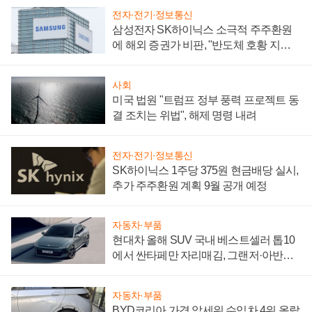
전자·전기·정보통신
삼성전자 SK하이닉스 소극적 주주환원
에 해외 증권가 비판, "반도체 호황 지속
성 의문"
사회
미국 법원 "트럼프 정부 풍력 프로젝트 동
결 조치는 위법", 해제 명령 내려
전자·전기·정보통신
SK하이닉스 1주당 375원 현금배당 실시,
추가 주주환원 계획 9월 공개 예정
자동차·부품
현대차 올해 SUV 국내 베스트셀러 톱10
에서 싼타페만 자리매김, 그랜저·아반떼
'세단 쌍끌이'로 내수 방어
자동차·부품
BYD코리아 가격 앞세워 수입차 4위 올랐