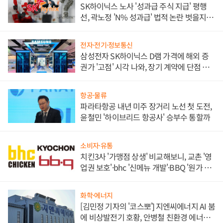
SK하이닉스 노사 '성과급 주식 지급' 평행
선, 곽노정 'N% 성과급' 법적 논란 벗을지 주
목
전자·전기·정보통신
삼성전자 SK하이닉스 D램 가격에 해외 증
권가 '고점' 시각 나와, 장기 계약에 단점 부
각
항공·물류
파라타항공 내년 미주 장거리 노선 첫 도전,
윤철민 '하이브리드 항공사' 승부수 통할까
소비자·유통
치킨3사 '가맹점 상생' 비교해보니, 교촌 '영
업권 보호'·bhc '신메뉴 개발'·BBQ '원가 부
담'
화학·에너지
[김민정 기자의 '코스뽀'] 지엔씨에너지 AI 붐
에 비상발전기 호황, 안병철 친환경 에너지