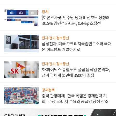
발전전문기업 향한다
정치
[여론조사꽃] 민주당 당대표 선호도 정청래
30.5%·김민석 29.6%, 0.9%p 초접전
전자·전기·정보통신
삼성전자, 미국 오크리지국립연구소와 극저
온 히트펌프 개발하기로
전자·전기·정보통신
SK하이닉스 통합노조 설립 움직임 본격화,
성과급 체계 불만에 3500명 결집
경제정책
중국 관영매체 "한국 폭염은 경제협력 기
회" 주장, 소비자 수요와 공급망 장점 강조