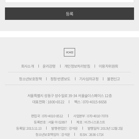
PC버전
회사소개
윤리강령
개인정보처리방침
이용자위원회
청소년보호정책
정정·반론보도
기사심의규정
불편신고
서울특별시 성동구 성수일로 39-34 서울숲더스페이스 12층
대표전화 : 1800-6522
팩스 : 070-4015-8658
편집국 : 070-4010-8512
사업본부 : 070-4010-7078
등록번호 : 서울 아 02897
제호 : 비즈니스포스트
등록일: 2013.11.13
발행·편집인 : 강석운
발행일자: 2013년 12월 2일
청소년보호책임자 : 강석운
ISSN : 2636-171X