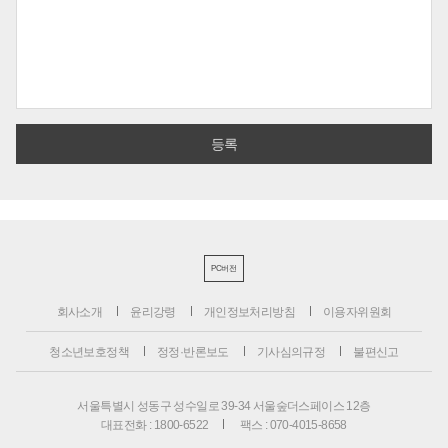
PC버전
회사소개
윤리강령
개인정보처리방침
이용자위원회
청소년보호정책
정정·반론보도
기사심의규정
불편신고
서울특별시 성동구 성수일로 39-34 서울숲더스페이스 12층
대표전화 : 1800-6522
팩스 : 070-4015-8658