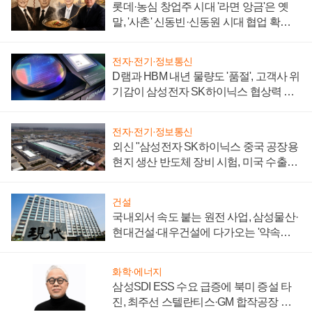
롯데·농심 창업주 시대 '라면 앙금'은 옛
말, '사촌' 신동빈·신동원 시대 협업 확대
일로
전자·전기·정보통신
D램과 HBM 내년 물량도 '품절', 고객사 위
기감이 삼성전자 SK하이닉스 협상력 더
키워
전자·전기·정보통신
외신 "삼성전자 SK하이닉스 중국 공장용
현지 생산 반도체 장비 시험, 미국 수출통
제 대비"
건설
국내외서 속도 붙는 원전 사업, 삼성물산·
현대건설·대우건설에 다가오는 '약속의
시간'
화학·에너지
삼성SDI ESS 수요 급증에 북미 증설 타
진, 최주선 스텔란티스·GM 합작공장 건