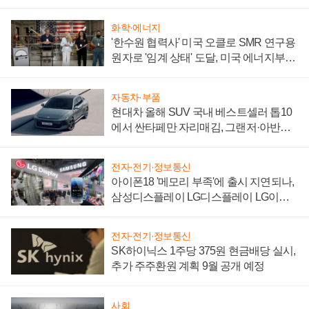
어
화학·에너지
'한수원 협력사' 미국 오클로 SMR 연구용
원자로 '임계 상태' 도달, 미국 에너지부
"중요한 이정표"
자동차·부품
현대차 올해 SUV 국내 베스트셀러 톱10
에서 싼타페만 자리매김, 그랜저·아반떼
'세단 쌍끌이'로 내수 방어
전자·전기·정보통신
아이폰18 '메모리 부족'에 출시 지연되나,
삼성디스플레이 LG디스플레이 LG이노
텍 '탈애플' 수익 다각화 속도
전자·전기·정보통신
SK하이닉스 1주당 375원 현금배당 실시,
추가 주주환원 계획 9월 공개 예정
사회