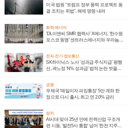
미국 법원 "트럼프 정부 풍력 프로젝트 동
결 조치는 위법", 해제 명령 내려
화학·에너지
'DL이앤씨 SMR 협력사' X에너지, '한수원
포스코 동맹' 센트러스에너지와 우라늄
계약 체결
전자·전기·정보통신
SK하이닉스 노사 '성과급 주식지급' 평행
선, 곽노정 'N% 성과급' 법적 논란 벗을지
주목
금융
우체국 '매일이자 파킹통장' 5만 계좌 한
정으로 다시 출시, 최고 연 2.0% 금리
정치
AI시대 맞아 25년 만에 전력산업 구조개
편 시동, '발전5사 통합' 넘어 '한전 지주사'