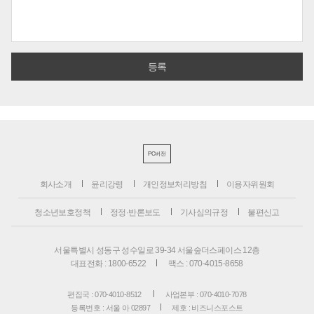
PC버전
회사소개
윤리강령
개인정보처리방침
이용자위원회
청소년보호정책
정정·반론보도
기사심의규정
불편신고
서울특별시 성동구 성수일로 39-34 서울숲더스페이스 12층
대표전화 : 1800-6522
팩스 : 070-4015-8658
편집국 : 070-4010-8512
사업본부 : 070-4010-7078
등록번호 : 서울 아 02897
제호 : 비즈니스포스트