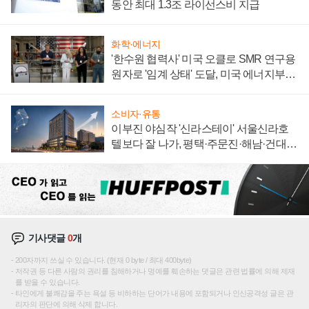
동안 최대 1.3조 라이선스비 지급
화학·에너지
'한수원 협력사' 미국 오클로 SMR 연구용
원자로 '임계 상태' 도달, 미국 에너지부
"중요한 이정표"
소비자·유통
이부진 야심작 '신라스테이' 서울신라호
텔보다 잘 나가, 평택·주문진·해남·건대로
성장판 더 넓힌다
기사댓글
0
개
200자까지 쓰실 수 있습니다. (현재 0 byte / 최대 400byte)
저작권 등 다른 사람의 권리를 침해하거나 명예를 훼손하는 댓글은 관련 법률에 의해 제재
를 받을 수 있습니다.
타인에게 불쾌감을 주는 욕설 등 비하하는 단어가 내용에 포함되거나 인신공격성 글은 관
리자의 판단에 의해 삭제 합니다.