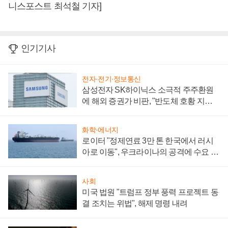
니스포스트 최석철 기자]
인기기사
전자·전기·정보통신
삼성전자 SK하이닉스 소극적 주주환원
에 해외 증권가 비판, "반도체 호황 지속
성 의문"
화학·에너지
로이터 "정제연료 3만 톤 한국에서 러시
아로 이동", 우크라이나의 공격에 수요 늘
어
사회
미국 법원 "트럼프 정부 풍력 프로젝트 동
결 조치는 위법", 해제 명령 내려