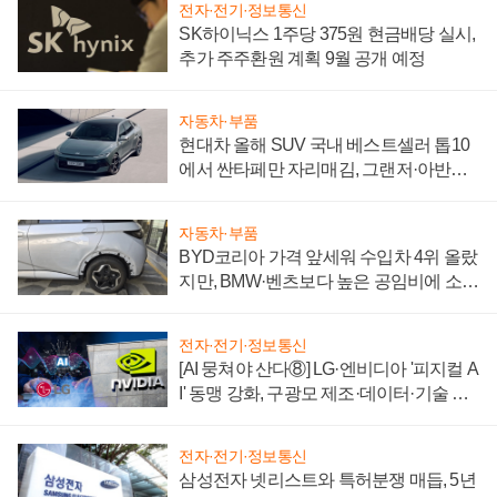
전자·전기·정보통신
SK하이닉스 1주당 375원 현금배당 실시,
추가 주주환원 계획 9월 공개 예정
자동차·부품
현대차 올해 SUV 국내 베스트셀러 톱10
에서 싼타페만 자리매김, 그랜저·아반떼
'세단 쌍끌이'로 내수 방어
자동차·부품
BYD코리아 가격 앞세워 수입차 4위 올랐
지만, BMW·벤츠보다 높은 공임비에 소비
자 불만 폭발
전자·전기·정보통신
[AI 뭉쳐야 산다⑧] LG·엔비디아 '피지컬 A
I' 동맹 강화, 구광모 제조·데이터·기술 결
집해 종합 로보틱스 기업으로
전자·전기·정보통신
삼성전자 넷리스트와 특허분쟁 매듭, 5년