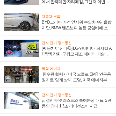
에서 싼타페만 자리매김, 그랜저·아반떼
'세단 쌍끌이'로 내수 방어
자동차·부품
BYD코리아 가격 앞세워 수입차 4위 올랐
지만, BMW·벤츠보다 높은 공임비에 소비
자 불만 폭발
전자·전기·정보통신
[AI 뭉쳐야 산다⑧] LG·엔비디아 '피지컬 A
I' 동맹 강화, 구광모 제조·데이터·기술 결
집해 종합 로보틱스 기업으로
화학·에너지
'한수원 협력사' 미국 오클로 SMR 연구용
원자로 '임계 상태' 도달, 미국 에너지부
"중요한 이정표"
전자·전기·정보통신
삼성전자 넷리스트와 특허분쟁 매듭, 5년
동안 최대 1.3조 라이선스비 지급