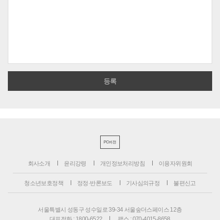
PC버전
회사소개
윤리강령
개인정보처리방침
이용자위원회
청소년보호정책
정정·반론보도
기사심의규정
불편신고
서울특별시 성동구 성수일로 39-34 서울숲더스페이스 12층
대표전화 : 1800-6522
팩스 : 070-4015-8658