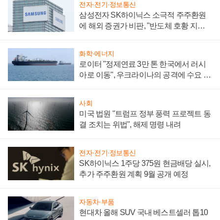
전자·전기·정보통신
삼성전자 SK하이닉스 소극적 주주환원
에 해외 증권가 비판, "반도체 호황 지속
성 의문"
화학·에너지
로이터 "정제연료 3만 톤 한국에서 러시
아로 이동", 우크라이나의 공격에 수요 늘
어
사회
미국 법원 "트럼프 정부 풍력 프로젝트 동
결 조치는 위법", 해제 명령 내려
전자·전기·정보통신
SK하이닉스 1주당 375원 현금배당 실시,
추가 주주환원 계획 9월 공개 예정
자동차·부품
현대차 올해 SUV 국내 베스트셀러 톱10