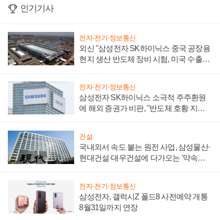
인기기사
전자·전기·정보통신
외신 "삼성전자 SK하이닉스 중국 공장용
현지 생산 반도체 장비 시험, 미국 수출통
제 대비"
전자·전기·정보통신
삼성전자 SK하이닉스 소극적 주주환원
에 해외 증권가 비판, "반도체 호황 지속
성 의문"
건설
국내외서 속도 붙는 원전 사업, 삼성물산·
현대건설·대우건설에 다가오는 '약속의
시간'
전자·전기·정보통신
삼성전자, 갤럭시Z 폴드8 사전예약 개통
8월31일까지 연장