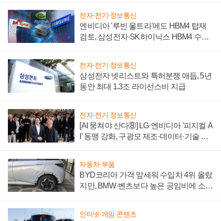
전자·전기·정보통신
엔비디아 '루빈 울트라'에도 HBM4 탑재
검토, 삼성전자·SK하이닉스 HBM4 수율
에 주도권 갈린다
전자·전기·정보통신
삼성전자 넷리스트와 특허분쟁 매듭, 5년
동안 최대 1.3조 라이선스비 지급
전자·전기·정보통신
[AI 뭉쳐야 산다⑧] LG·엔비디아 '피지컬 A
I' 동맹 강화, 구광모 제조·데이터·기술 결
집해 종합 로보틱스 기업으로
자동차·부품
BYD코리아 가격 앞세워 수입차 4위 올랐
지만, BMW·벤츠보다 높은 공임비에 소비
자 불만 폭발
인터넷·게임·콘텐츠