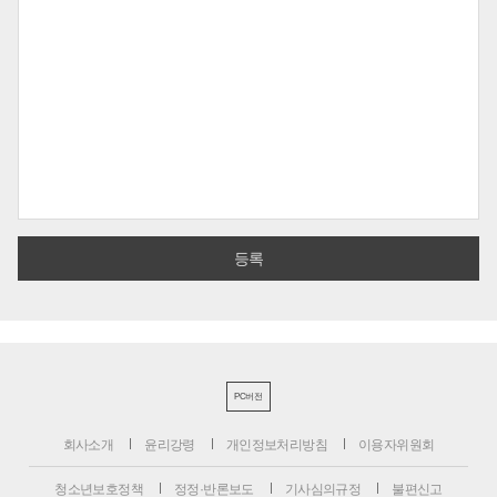
PC버전
회사소개
윤리강령
개인정보처리방침
이용자위원회
청소년보호정책
정정·반론보도
기사심의규정
불편신고