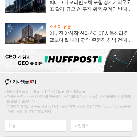
빅테크 메모리반도체 포함 장기계약 '2.7
조 달러' 규모, AI 투자 위축 우려와 반대
신호
소비자·유통
이부진 야심작 '신라스테이' 서울신라호
텔보다 잘 나가, 평택·주문진·해남·건대로
성장판 더 넓힌다
기사댓글
0
개
200자까지 쓰실 수 있습니다. (현재 0 byte / 최대 400byte)
저작권 등 다른 사람의 권리를 침해하거나 명예를 훼손하는 댓글은 관련 법률에 의해 제재
를 받을 수 있습니다.
타인에게 불쾌감을 주는 욕설 등 비하하는 단어가 내용에 포함되거나 인신공격성 글은 관
리자의 판단에 의해 삭제 합니다.