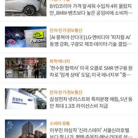
BYD코리아 가격 앞세워 수입차 4위 올랐지
만, BMW·벤츠보다 높은 공임비에 소비자
불만 폭발
전자·전기·정보통신
[AI 뭉쳐야 산다⑧] LG·엔비디아 '피지컬 AI'
동맹 강화, 구광모 제조·데이터·기술 결집
해 종합 로보틱스 기업으로
화학·에너지
'한수원 협력사' 미국 오클로 SMR 연구용 원
자로 '임계 상태' 도달, 미국 에너지부 "중요
한 이정표"
전자·전기·정보통신
삼성전자 넷리스트와 특허분쟁 매듭, 5년 동
안 최대 1.3조 라이선스비 지급
소비자·유통
이부진 야심작 '신라스테이' 서울신라호텔
보다 잘 나가, 평택·주문진·해남·건대로 성