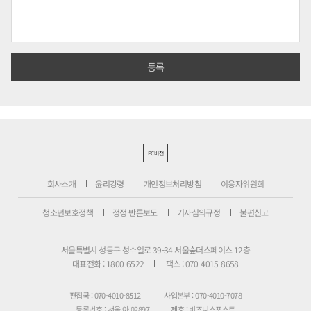
PC버전
회사소개
윤리강령
개인정보처리방침
이용자위원회
청소년보호정책
정정·반론보도
기사심의규정
불편신고
서울특별시 성동구 성수일로 39-34 서울숲더스페이스 12층
대표전화 : 1800-6522
팩스 : 070-4015-8658
편집국 : 070-4010-8512
사업본부 : 070-4010-7078
등록번호 : 서울 아 02897
제호 : 비즈니스포스트