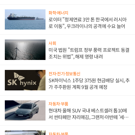
문"
화학·에너지
로이터 "정제연료 3만 톤 한국에서 러시아
로 이동", 우크라이나의 공격에 수요 늘어
사회
미국 법원 "트럼프 정부 풍력 프로젝트 동결
조치는 위법", 해제 명령 내려
전자·전기·정보통신
SK하이닉스 1주당 375원 현금배당 실시, 추
가 주주환원 계획 9월 공개 예정
자동차·부품
현대차 올해 SUV 국내 베스트셀러 톱10에
서 싼타페만 자리매김, 그랜저·아반떼 '세단
쌍끌이'로 내수 방어
자동차·부품