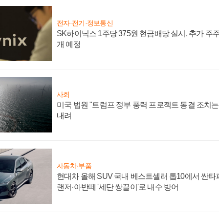
전자·전기·정보통신
SK하이닉스 1주당 375원 현금배당 실시, 추가 주
개 예정
사회
미국 법원 "트럼프 정부 풍력 프로젝트 동결 조치는 
내려
자동차·부품
현대차 올해 SUV 국내 베스트셀러 톱10에서 싼타
랜저·아반떼 '세단 쌍끌이'로 내수 방어