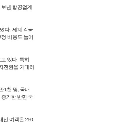
를 보낸 항공업계
뎠다. 세계 각국
고정 비용도 늘어
고 있다. 특히
흑자전환을 기대하
만1천 명, 국내
% 증가한 반면 국
내선 여객은 250