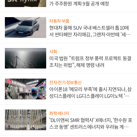
가 주주환원 계획 9월 공개 예정
자동차·부품
현대차 올해 SUV 국내 베스트셀러 톱10에
서 싼타페만 자리매김, 그랜저·아반떼 '세단
쌍끌이'로 내수 방어
사회
미국 법원 "트럼프 정부 풍력 프로젝트 동결
조치는 위법", 해제 명령 내려
전자·전기·정보통신
아이폰18 '메모리 부족'에 출시 지연되나, 삼
성디스플레이 LG디스플레이 LG이노텍 '탈
애플' 수익 다각화 속도
화학·에너지
'DL이앤씨 SMR 협력사' X에너지, '한수원 포
스코 동맹' 센트러스에너지와 우라늄 계약
체결