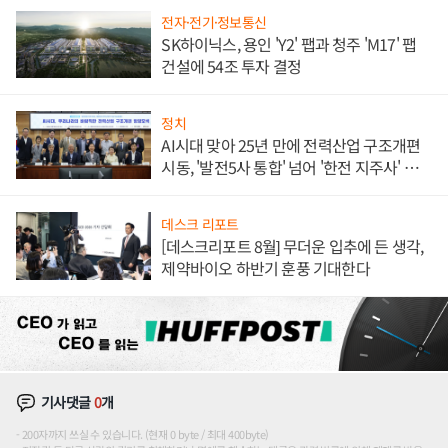
전자·전기·정보통신
SK하이닉스, 용인 'Y2' 팹과 청주 'M17' 팹
건설에 54조 투자 결정
정치
AI시대 맞아 25년 만에 전력산업 구조개편
시동, '발전5사 통합' 넘어 '한전 지주사' 재편
론도
데스크 리포트
[데스크리포트 8월] 무더운 입추에 든 생각,
제약바이오 하반기 훈풍 기대한다
기사댓글
0
개
200자까지 쓰실 수 있습니다. (현재 0 byte / 최대 400byte)