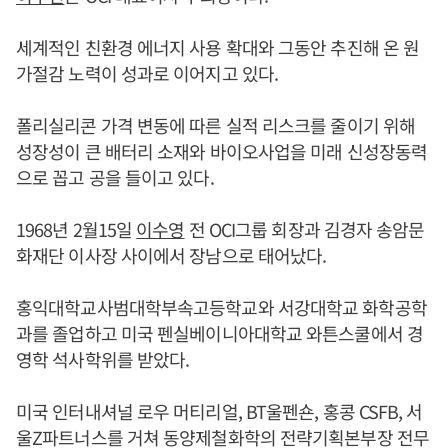
세계적인 친환경 에너지 사용 확대와 그동안 추진해 온 원
가절감 노력이 성과로 이어지고 있다.
폴리실리콘 가격 변동에 따른 실적 리스크를 줄이기 위해
성장성이 큰 배터리 소재와 바이오사업을 미래 신성장동력
으로 꼽고 공을 들이고 있다.
1968년 2월15일
이수영
전 OCI그룹 회장과 김경자 송암문
화재단 이사장 사이에서 장남으로 태어났다.
홍익대학교사범대학부속고등학교와 서강대학교 화학공학
과를 졸업하고 미국 펜실베이니아대학교 와튼스쿨에서 경
영학 석사학위를 받았다.
미국 인터내셔널 로우 머티리얼, BT울펜숀, 홍콩 CSFB, 서
울Z파트너스를 거쳐 동양제철화학의 전략기획본부장 전무