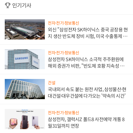
인기기사
전자·전기·정보통신
외신 "삼성전자 SK하이닉스 중국 공장용 현
지 생산 반도체 장비 시험, 미국 수출통제 대
비"
전자·전기·정보통신
삼성전자 SK하이닉스 소극적 주주환원에
해외 증권가 비판, "반도체 호황 지속성 의
문"
건설
국내외서 속도 붙는 원전 사업, 삼성물산·현
대건설·대우건설에 다가오는 '약속의 시간'
전자·전기·정보통신
삼성전자, 갤럭시Z 폴드8 사전예약 개통 8
월31일까지 연장