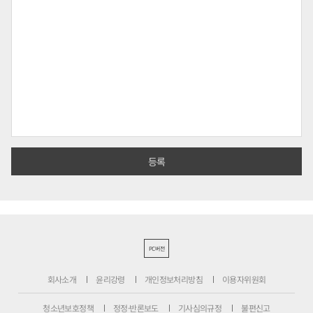
PC버전
회사소개
윤리강령
개인정보처리방침
이용자위원회
청소년보호정책
정정·반론보도
기사심의규정
불편신고