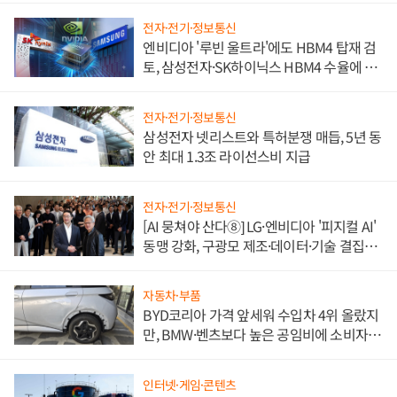
전자·전기·정보통신
엔비디아 '루빈 울트라'에도 HBM4 탑재 검
토, 삼성전자·SK하이닉스 HBM4 수율에 주
도권 갈린다
전자·전기·정보통신
삼성전자 넷리스트와 특허분쟁 매듭, 5년 동
안 최대 1.3조 라이선스비 지급
전자·전기·정보통신
[AI 뭉쳐야 산다⑧] LG·엔비디아 '피지컬 AI'
동맹 강화, 구광모 제조·데이터·기술 결집
해 종합 로보틱스 기업으로
자동차·부품
BYD코리아 가격 앞세워 수입차 4위 올랐지
만, BMW·벤츠보다 높은 공임비에 소비자
불만 폭발
인터넷·게임·콘텐츠