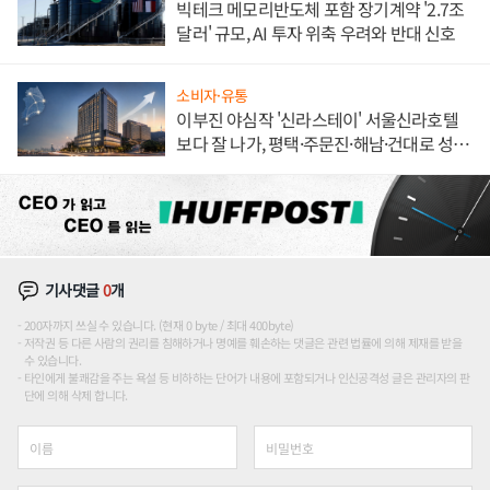
빅테크 메모리반도체 포함 장기계약 '2.7조
달러' 규모, AI 투자 위축 우려와 반대 신호
소비자·유통
이부진 야심작 '신라스테이' 서울신라호텔
보다 잘 나가, 평택·주문진·해남·건대로 성
장판 더 넓힌다
기사댓글
0
개
200자까지 쓰실 수 있습니다. (현재 0 byte / 최대 400byte)
저작권 등 다른 사람의 권리를 침해하거나 명예를 훼손하는 댓글은 관련 법률에 의해 제재를 받을
수 있습니다.
타인에게 불쾌감을 주는 욕설 등 비하하는 단어가 내용에 포함되거나 인신공격성 글은 관리자의 판
단에 의해 삭제 합니다.