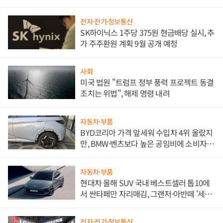
한 이정표"
전자·전기·정보통신
SK하이닉스 1주당 375원 현금배당 실시, 추
가 주주환원 계획 9월 공개 예정
사회
미국 법원 "트럼프 정부 풍력 프로젝트 동결
조치는 위법", 해제 명령 내려
자동차·부품
BYD코리아 가격 앞세워 수입차 4위 올랐지
만, BMW·벤츠보다 높은 공임비에 소비자
불만 폭발
자동차·부품
현대차 올해 SUV 국내 베스트셀러 톱10에
서 싼타페만 자리매김, 그랜저·아반떼 '세단
쌍끌이'로 내수 방어
전자·전기·정보통신