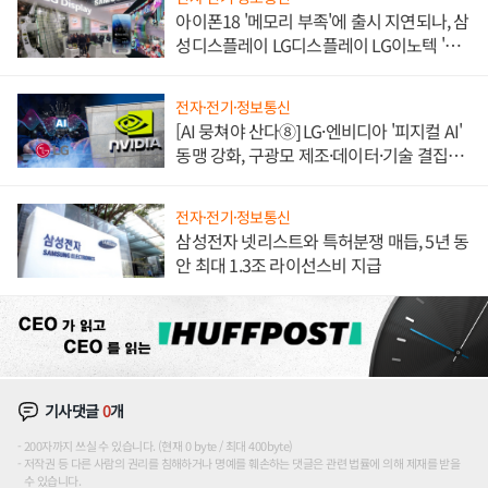
아이폰18 '메모리 부족'에 출시 지연되나, 삼
성디스플레이 LG디스플레이 LG이노텍 '탈
애플' 수익 다각화 속도
전자·전기·정보통신
[AI 뭉쳐야 산다⑧] LG·엔비디아 '피지컬 AI'
동맹 강화, 구광모 제조·데이터·기술 결집
해 종합 로보틱스 기업으로
전자·전기·정보통신
삼성전자 넷리스트와 특허분쟁 매듭, 5년 동
안 최대 1.3조 라이선스비 지급
기사댓글
0
개
200자까지 쓰실 수 있습니다. (현재 0 byte / 최대 400byte)
저작권 등 다른 사람의 권리를 침해하거나 명예를 훼손하는 댓글은 관련 법률에 의해 제재를 받을
수 있습니다.