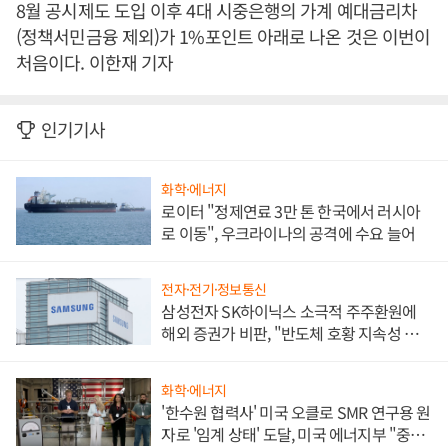
8월 공시제도 도입 이후 4대 시중은행의 가계 예대금리차
(정책서민금융 제외)가 1%포인트 아래로 나온 것은 이번이
처음이다. 이한재 기자
인기기사
화학·에너지
로이터 "정제연료 3만 톤 한국에서 러시아
로 이동", 우크라이나의 공격에 수요 늘어
전자·전기·정보통신
삼성전자 SK하이닉스 소극적 주주환원에
해외 증권가 비판, "반도체 호황 지속성 의
문"
화학·에너지
'한수원 협력사' 미국 오클로 SMR 연구용 원
자로 '임계 상태' 도달, 미국 에너지부 "중요