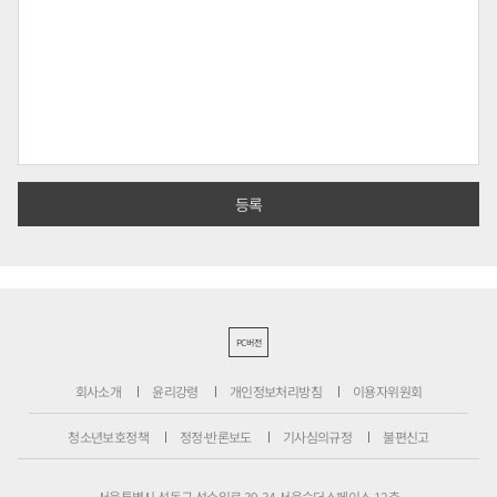
PC버전
회사소개
윤리강령
개인정보처리방침
이용자위원회
청소년보호정책
정정·반론보도
기사심의규정
불편신고
서울특별시 성동구 성수일로 39-34 서울숲더스페이스 12층