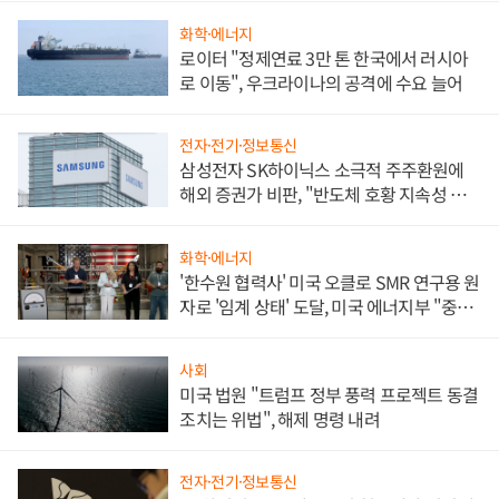
화학·에너지
로이터 "정제연료 3만 톤 한국에서 러시아
로 이동", 우크라이나의 공격에 수요 늘어
전자·전기·정보통신
삼성전자 SK하이닉스 소극적 주주환원에
해외 증권가 비판, "반도체 호황 지속성 의
문"
화학·에너지
'한수원 협력사' 미국 오클로 SMR 연구용 원
자로 '임계 상태' 도달, 미국 에너지부 "중요
한 이정표"
사회
미국 법원 "트럼프 정부 풍력 프로젝트 동결
조치는 위법", 해제 명령 내려
전자·전기·정보통신