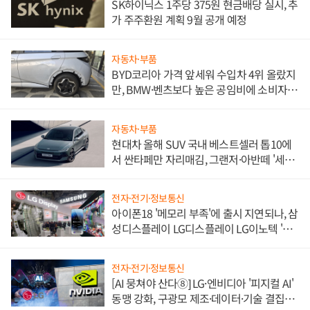
SK하이닉스 1주당 375원 현금배당 실시, 추
가 주주환원 계획 9월 공개 예정
자동차·부품
BYD코리아 가격 앞세워 수입차 4위 올랐지
만, BMW·벤츠보다 높은 공임비에 소비자
불만 폭발
자동차·부품
현대차 올해 SUV 국내 베스트셀러 톱10에
서 싼타페만 자리매김, 그랜저·아반떼 '세단
쌍끌이'로 내수 방어
전자·전기·정보통신
아이폰18 '메모리 부족'에 출시 지연되나, 삼
성디스플레이 LG디스플레이 LG이노텍 '탈
애플' 수익 다각화 속도
전자·전기·정보통신
[AI 뭉쳐야 산다⑧] LG·엔비디아 '피지컬 AI'
동맹 강화, 구광모 제조·데이터·기술 결집