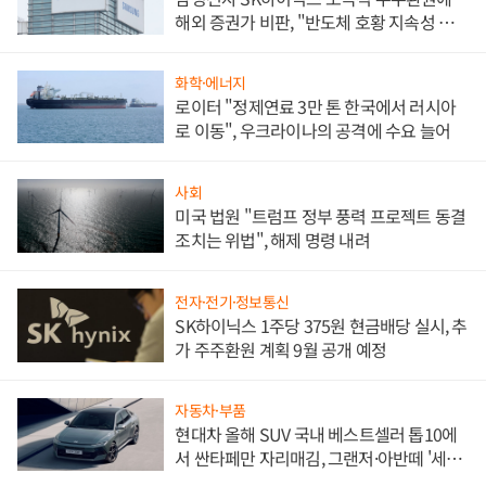
해외 증권가 비판, "반도체 호황 지속성 의
문"
화학·에너지
로이터 "정제연료 3만 톤 한국에서 러시아
로 이동", 우크라이나의 공격에 수요 늘어
사회
미국 법원 "트럼프 정부 풍력 프로젝트 동결
조치는 위법", 해제 명령 내려
전자·전기·정보통신
SK하이닉스 1주당 375원 현금배당 실시, 추
가 주주환원 계획 9월 공개 예정
자동차·부품
현대차 올해 SUV 국내 베스트셀러 톱10에
서 싼타페만 자리매김, 그랜저·아반떼 '세단
쌍끌이'로 내수 방어