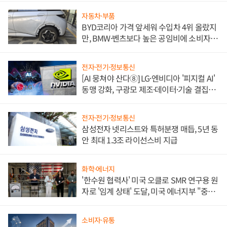
자동차·부품
BYD코리아 가격 앞세워 수입차 4위 올랐지
만, BMW·벤츠보다 높은 공임비에 소비자
불만 폭발
전자·전기·정보통신
[AI 뭉쳐야 산다⑧] LG·엔비디아 '피지컬 AI'
동맹 강화, 구광모 제조·데이터·기술 결집
해 종합 로보틱스 기업으로
전자·전기·정보통신
삼성전자 넷리스트와 특허분쟁 매듭, 5년 동
안 최대 1.3조 라이선스비 지급
화학·에너지
'한수원 협력사' 미국 오클로 SMR 연구용 원
자로 '임계 상태' 도달, 미국 에너지부 "중요
한 이정표"
소비자·유통