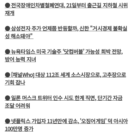
● 전국장애인차별철폐연대, 21일부터 출근길 지하철 시위
재개
● 삼성전자 주가 언제쯤 반등할까, 신한 "거시경제 불확실
성 해소돼야"
● 뉴욕타임스 미국 기술주 ‘닷컴버블’ 가능성 희박 전망,
방어 능력 지녀
● [채널Who] 대상 112조 세계 소스시장으로, 고추장으로
기회 잡나
● 일론 머스크 트위터 인수 시도 한계 직면, 단기간 자금
조달 어려워
● 넷플릭스 가입자 11년만에 감소, '오징어게임' 덕 아시아
100만명 증가