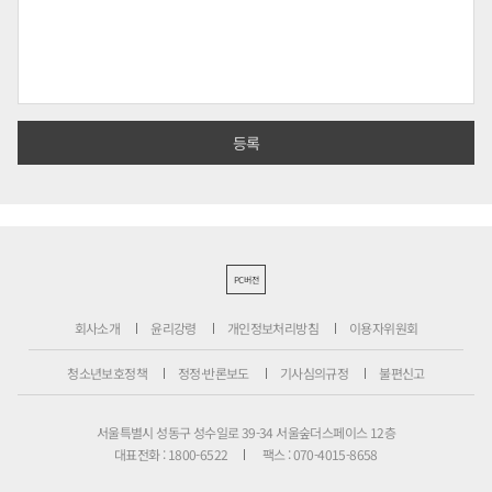
PC버전
회사소개
윤리강령
개인정보처리방침
이용자위원회
청소년보호정책
정정·반론보도
기사심의규정
불편신고
서울특별시 성동구 성수일로 39-34 서울숲더스페이스 12층
대표전화 : 1800-6522
팩스 : 070-4015-8658