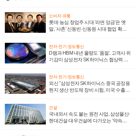
소비자·유통
롯데·농심 창업주 시대 '라면 앙금'은 옛
말, '사촌' 신동빈·신동원 시대 협업 확대
일로
전자·전기·정보통신
D램과 HBM 내년 물량도 '품절', 고객사 위
기감이 삼성전자 SK하이닉스 협상력 더
키워
전자·전기·정보통신
외신 "삼성전자 SK하이닉스 중국 공장용
현지 생산 반도체 장비 시험, 미국 수출통
제 대비"
건설
국내외서 속도 붙는 원전 사업, 삼성물산·
현대건설·대우건설에 다가오는 '약속의
시간'