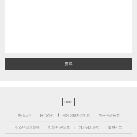
PC버전
회사소개
윤리강령
개인정보처리방침
이용자위원회
청소년보호정책
정정·반론보도
기사심의규정
불편신고