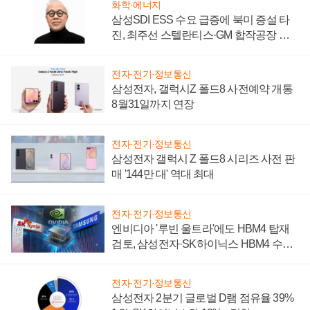
화학·에너지
삼성SDI ESS 수요 급증에 북미 증설 타
진, 최주선 스텔란티스·GM 합작공장 건
설 재추진하나
전자·전기·정보통신
삼성전자, 갤럭시Z 폴드8 사전예약 개통
8월31일까지 연장
전자·전기·정보통신
삼성전자 갤럭시 Z 폴드8 시리즈 사전 판
매 '144만 대' 역대 최대
전자·전기·정보통신
엔비디아 '루빈 울트라'에도 HBM4 탑재
검토, 삼성전자·SK하이닉스 HBM4 수율
에 주도권 갈린다
전자·전기·정보통신
삼성전자 2분기 글로벌 D램 점유율 39%