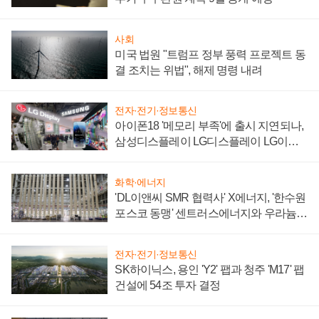
사회
미국 법원 "트럼프 정부 풍력 프로젝트 동
결 조치는 위법", 해제 명령 내려
전자·전기·정보통신
아이폰18 '메모리 부족'에 출시 지연되나,
삼성디스플레이 LG디스플레이 LG이노
텍 '탈애플' 수익 다각화 속도
화학·에너지
'DL이앤씨 SMR 협력사' X에너지, '한수원
포스코 동맹' 센트러스에너지와 우라늄
계약 체결
전자·전기·정보통신
SK하이닉스, 용인 'Y2' 팹과 청주 'M17' 팹
건설에 54조 투자 결정