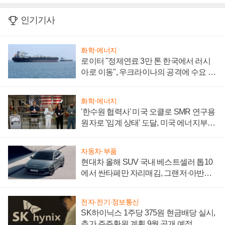
인기기사
화학·에너지
로이터 "정제연료 3만 톤 한국에서 러시
아로 이동", 우크라이나의 공격에 수요 늘
어
화학·에너지
'한수원 협력사' 미국 오클로 SMR 연구용
원자로 '임계 상태' 도달, 미국 에너지부
"중요한 이정표"
자동차·부품
현대차 올해 SUV 국내 베스트셀러 톱10
에서 싼타페만 자리매김, 그랜저·아반떼
'세단 쌍끌이'로 내수 방어
전자·전기·정보통신
SK하이닉스 1주당 375원 현금배당 실시,
추가 주주환원 계획 9월 공개 예정