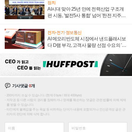
정치
AI시대 맞아 25년 만에 전력산업 구조개
편 시동, '발전5사 통합' 넘어 '한전 지주사'
재편론도
전자·전기·정보통신
AI 메모리반도체 시장에서 낸드플래시보
다 D램 부각, 고객사 물량 선점 수요의 '우
선순위'
기사댓글
0
개
200자까지 쓰실 수 있습니다. (현재 0 byte / 최대 400byte)
저작권 등 다른 사람의 권리를 침해하거나 명예를 훼손하는 댓글은 관련 법률에 의해 제재
를 받을 수 있습니다.
타인에게 불쾌감을 주는 욕설 등 비하하는 단어가 내용에 포함되거나 인신공격성 글은 관
리자의 판단에 의해 삭제 합니다.