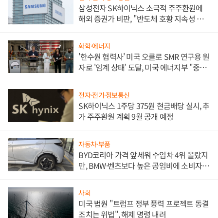
삼성전자 SK하이닉스 소극적 주주환원에
해외 증권가 비판, "반도체 호황 지속성 의
문"
화학·에너지
'한수원 협력사' 미국 오클로 SMR 연구용 원
자로 '임계 상태' 도달, 미국 에너지부 "중요
한 이정표"
전자·전기·정보통신
SK하이닉스 1주당 375원 현금배당 실시, 추
가 주주환원 계획 9월 공개 예정
자동차·부품
BYD코리아 가격 앞세워 수입차 4위 올랐지
만, BMW·벤츠보다 높은 공임비에 소비자
불만 폭발
사회
미국 법원 "트럼프 정부 풍력 프로젝트 동결
조치는 위법", 해제 명령 내려