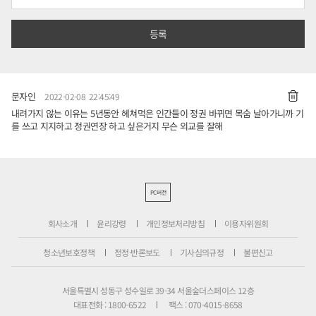
문자인
2022-02-08 22:45:49
내려가지 않는 이유는 5년동안 헤쳐먹은 인간들이 정권 바뀌면 목숨 날아가니까 기
를 쓰고 지지하고 정권연장 하고 싶은거지 무슨 외교를 잘해
PC버전
회사소개
윤리강령
개인정보처리방침
이용자위원회
청소년보호정책
정정·반론보도
기사심의규정
불편신고
서울특별시 성동구 성수일로 39-34 서울숲더스페이스 12층
대표전화 : 1800-6522
팩스 : 070-4015-8658