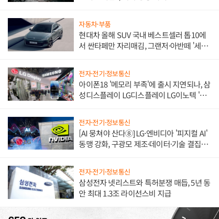
자동차·부품
현대차 올해 SUV 국내 베스트셀러 톱10에
서 싼타페만 자리매김, 그랜저·아반떼 '세단
쌍끌이'로 내수 방어
전자·전기·정보통신
아이폰18 '메모리 부족'에 출시 지연되나, 삼
성디스플레이 LG디스플레이 LG이노텍 '탈
애플' 수익 다각화 속도
전자·전기·정보통신
[AI 뭉쳐야 산다⑧] LG·엔비디아 '피지컬 AI'
동맹 강화, 구광모 제조·데이터·기술 결집
해 종합 로보틱스 기업으로
전자·전기·정보통신
삼성전자 넷리스트와 특허분쟁 매듭, 5년 동
안 최대 1.3조 라이선스비 지급