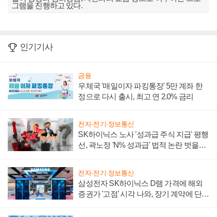
그램을 진행하고 있다.
인기기사
금융
우체국 '매일이자 파킹통장' 5만 계좌 한
정으로 다시 출시, 최고 연 2.0% 금리
전자·전기·정보통신
SK하이닉스 노사 '성과급 주식 지급' 평행
선, 곽노정 'N% 성과급' 법적 논란 벗을지
주목
전자·전기·정보통신
삼성전자 SK하이닉스 D램 가격에 해외
증권가 '고점' 시각 나와, 장기 계약에 단점
부각