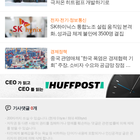
극저온 히트펌프 개발하기로
전자·전기·정보통신
SK하이닉스 통합노조 설립 움직임 본격
화, 성과급 체계 불만에 3500명 결집
경제정책
중국 관영매체 "한국 폭염은 경제협력 기
회" 주장, 소비자 수요와 공급망 장점 강
조
기사댓글
0
개
200자까지 쓰실 수 있습니다. (현재 0 byte / 최대 400byte)
저작권 등 다른 사람의 권리를 침해하거나 명예를 훼손하는 댓글은 관련 법률에 의해 제재
를 받을 수 있습니다.
타인에게 불쾌감을 주는 욕설 등 비하하는 단어가 내용에 포함되거나 인신공격성 글은 관
리자의 판단에 의해 삭제 합니다.