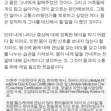
고 몸은 그녀에게 말해주었던 것이다. 그리고 가족들에
게도 참고 살아가는 것이 겉으로는 편안해보여도, 그동
안 얼마나 고통스러웠던가를 토로하고 싶었던 게다. 몸
은 정직하게 그녀를 대신해서 할 말을 다 했던 것이다.
만약 내게 나타난 증상에 대해 정확한 해석을 하기 어렵
다 할 지라도, 또한 몸이 강한 신호를 보내지 않는다 할
지라도, 평소에 몸에 대해 관심을 갖는 태도를 갖고 대화
를 나누는 습관을 가져보자. 몸이 내게 말을 건네주는 친
절에 대해 감사하다고 생각하는 것, 그것이 몸과의 소통
을 위해 제일 필요한 첫걸음이다.
이현주 기린한약국 원장. 한약학 박사. 하버드의대 Lifestyle M
edicine Day to Day Certification 과정 및 Lifestyle Medicine Che
f Coaching Certification 과정 수료. 코넬대 자연식물식영양학
과정 수료. 오감테라피학교 대표. Meat Free Monday Korea 대
표.
토털 헬스케어에 관심이 많아 환자들에게 ‘라이프 스타일’을
처방한다. 한약국을 찾는 분들에게 식단, 운동, 한약처방과 더
불어 명상과 심리상담, 자연과의 교감 등으로 이루어진 프로