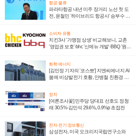
항공·물류
파라타항공 내년 미주 장거리 노선 첫 도
전, 윤철민 '하이브리드 항공사' 승부수 통
할까
소비자·유통
치킨3사 '가맹점 상생' 비교해보니, 교촌
'영업권 보호'·bhc '신메뉴 개발'·BBQ '원가
부담'
화학·에너지
[김민정 기자의 '코스뽀'] 지엔씨에너지 AI
붐에 비상발전기 호황, 안병철 친환경 에
너지 발전전문기업 향한다
정치
[여론조사꽃] 민주당 당대표 선호도 정청
래 30.5%·김민석 29.6%, 0.9%p 초접전
전자·전기·정보통신
삼성전자, 미국 오크리지국립연구소와