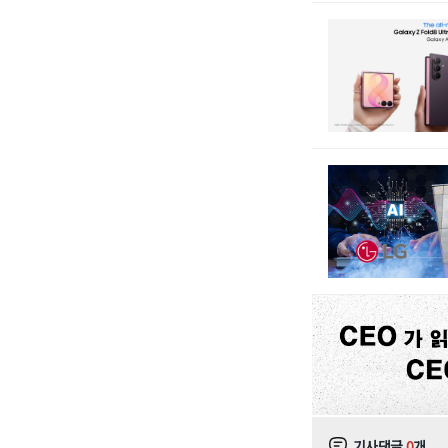
기사댓글
0
개