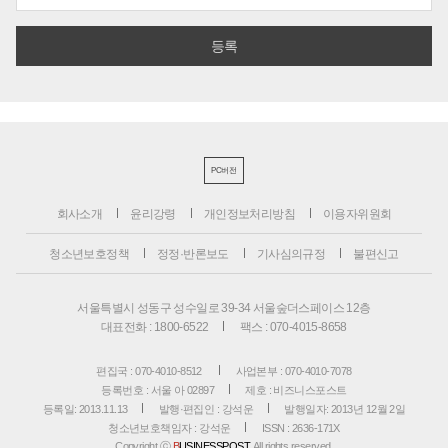
PC버전
회사소개
윤리강령
개인정보처리방침
이용자위원회
청소년보호정책
정정·반론보도
기사심의규정
불편신고
서울특별시 성동구 성수일로 39-34 서울숲더스페이스 12층
대표전화 : 1800-6522
팩스 : 070-4015-8658
편집국 : 070-4010-8512
사업본부 : 070-4010-7078
등록번호 : 서울 아 02897
제호 : 비즈니스포스트
등록일: 2013.11.13
발행·편집인 : 강석운
발행일자: 2013년 12월 2일
청소년보호책임자 : 강석운
ISSN : 2636-171X
Copyright ⓒ
B
USINESSPOST
. All rights reserved.