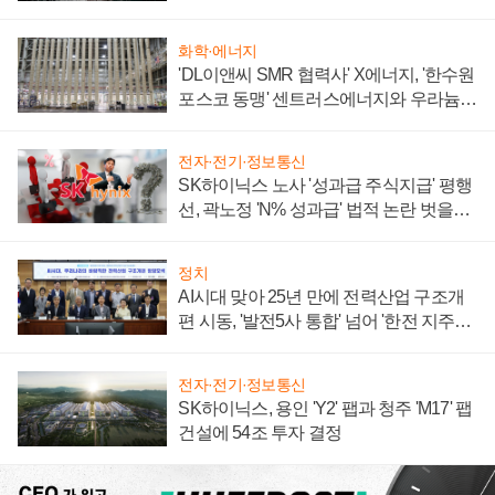
화학·에너지
'DL이앤씨 SMR 협력사' X에너지, '한수원
포스코 동맹' 센트러스에너지와 우라늄
계약 체결
전자·전기·정보통신
SK하이닉스 노사 '성과급 주식지급' 평행
선, 곽노정 'N% 성과급' 법적 논란 벗을지
주목
정치
AI시대 맞아 25년 만에 전력산업 구조개
편 시동, '발전5사 통합' 넘어 '한전 지주사'
재편론도
전자·전기·정보통신
SK하이닉스, 용인 'Y2' 팹과 청주 'M17' 팹
건설에 54조 투자 결정