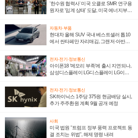
'한수원 협력사' 미국 오클로 SMR 연구용
원자로 '임계 상태' 도달, 미국 에너지부
"중요한 이정표"
자동차·부품
현대차 올해 SUV 국내 베스트셀러 톱10
에서 싼타페만 자리매김, 그랜저·아반떼
'세단 쌍끌이'로 내수 방어
전자·전기·정보통신
아이폰18 '메모리 부족'에 출시 지연되나,
삼성디스플레이 LG디스플레이 LG이노
텍 '탈애플' 수익 다각화 속도
전자·전기·정보통신
SK하이닉스 1주당 375원 현금배당 실시,
추가 주주환원 계획 9월 공개 예정
사회
미국 법원 "트럼프 정부 풍력 프로젝트 동
결 조치는 위법", 해제 명령 내려