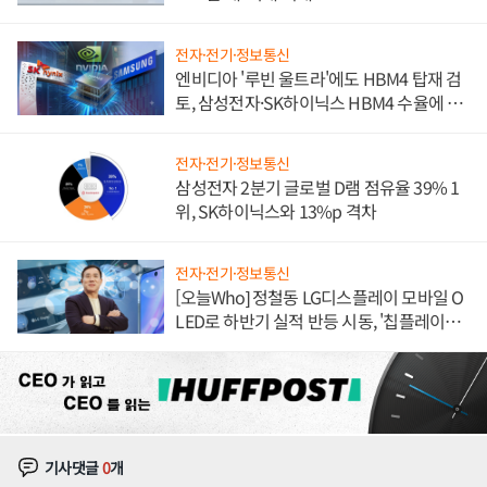
전자·전기·정보통신
엔비디아 '루빈 울트라'에도 HBM4 탑재 검
토, 삼성전자·SK하이닉스 HBM4 수율에 주
도권 갈린다
전자·전기·정보통신
삼성전자 2분기 글로벌 D램 점유율 39% 1
위, SK하이닉스와 13%p 격차
전자·전기·정보통신
[오늘Who] 정철동 LG디스플레이 모바일 O
LED로 하반기 실적 반등 시동, '칩플레이
션'에 가격 인하 압박은 부담
기사댓글
0
개