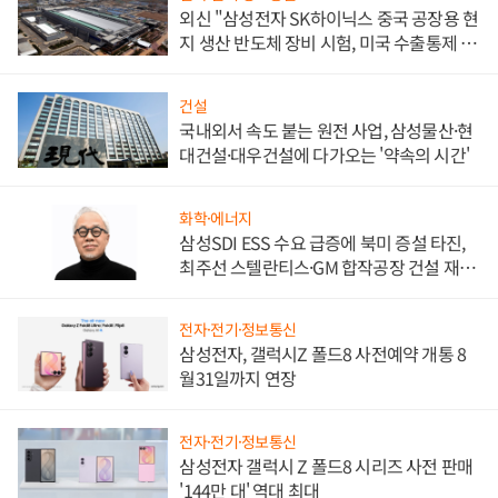
외신 "삼성전자 SK하이닉스 중국 공장용 현
지 생산 반도체 장비 시험, 미국 수출통제 대
비"
건설
국내외서 속도 붙는 원전 사업, 삼성물산·현
대건설·대우건설에 다가오는 '약속의 시간'
화학·에너지
삼성SDI ESS 수요 급증에 북미 증설 타진,
최주선 스텔란티스·GM 합작공장 건설 재추
진하나
전자·전기·정보통신
삼성전자, 갤럭시Z 폴드8 사전예약 개통 8
월31일까지 연장
전자·전기·정보통신
삼성전자 갤럭시 Z 폴드8 시리즈 사전 판매
'144만 대' 역대 최대