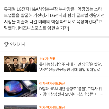
류재철 LG전자 H&A사업본부장 부사장은 "역량있는 스타
트업들을 발굴해 가전명가 LG전자와 함께 글로벌 생활가전
시장을 이끌어 나갈 미래의 핵심 파트너로 육성하겠다"고
말했다. [비즈니스포스트 임한솔 기자]
인기기사
소비자·유통
롯데·농심 창업주 시대 '라면 앙금'은 옛말,
'사촌' 신동빈·신동원 시대 협업 확대일로
전자·전기·정보통신
D램과 HBM 내년 물량도 '품절', 고객사 위
기감이 삼성전자 SK하이닉스 협상력 더 키
워
전자·전기·정보통신