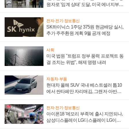
원자로 '임계 상태' 도달, 미국 에너지부
"중요한 이정표"
전자·전기·정보통신
SK하이닉스 1주당 375원 현금배당 실시,
추가 주주환원 계획 9월 공개 예정
사회
미국 법원 "트럼프 정부 풍력 프로젝트 동
결 조치는 위법", 해제 명령 내려
자동차·부품
현대차 올해 SUV 국내 베스트셀러 톱10
에서 싼타페만 자리매김, 그랜저·아반떼
'세단 쌍끌이'로 내수 방어
전자·전기·정보통신
아이폰18 '메모리 부족'에 출시 지연되나,
삼성디스플레이 LG디스플레이 LG이노
텍 '탈애플' 수익 다각화 속도