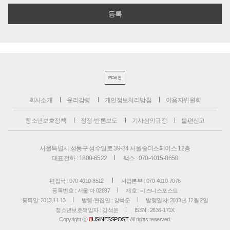
PC버전
회사소개
윤리강령
개인정보처리방침
이용자위원회
청소년보호정책
정정·반론보도
기사심의규정
불편신고
서울특별시 성동구 성수일로 39-34 서울숲더스페이스 12층
대표전화 : 1800-6522
팩스 : 070-4015-8658
편집국 : 070-4010-8512
사업본부 : 070-4010-7078
등록번호 : 서울 아 02897
제호 : 비즈니스포스트
등록일: 2013.11.13
발행·편집인 : 강석운
발행일자: 2013년 12월 2일
청소년보호책임자 : 강석운
ISSN : 2636-171X
Copyright ⓒ
B
USINESSPOST
. All rights reserved.