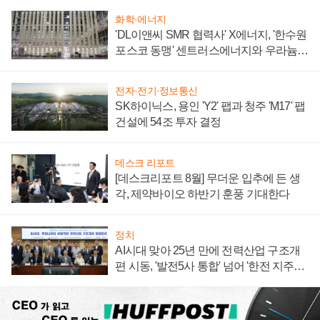
화학·에너지
'DL이앤씨 SMR 협력사' X에너지, '한수원
포스코 동맹' 센트러스에너지와 우라늄
계약 체결
전자·전기·정보통신
SK하이닉스, 용인 'Y2' 팹과 청주 'M17' 팹
건설에 54조 투자 결정
데스크 리포트
[데스크리포트 8월] 무더운 입추에 든 생
각, 제약바이오 하반기 훈풍 기대한다
정치
AI시대 맞아 25년 만에 전력산업 구조개
편 시동, '발전5사 통합' 넘어 '한전 지주사'
재편론도