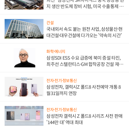
지 생산 반도체 장비 시험, 미국 수출통제 대
비"
건설
국내외서 속도 붙는 원전 사업, 삼성물산·현
대건설·대우건설에 다가오는 '약속의 시간'
화학·에너지
삼성SDI ESS 수요 급증에 북미 증설 타진,
최주선 스텔란티스·GM 합작공장 건설 재추
진하나
전자·전기·정보통신
삼성전자, 갤럭시Z 폴드8 사전예약 개통 8
월31일까지 연장
전자·전기·정보통신
삼성전자 갤럭시 Z 폴드8 시리즈 사전 판매
'144만 대' 역대 최대