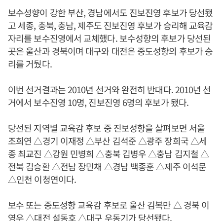
보수성향이 강한 부산, 경남에서도 진보진영 후보가 당선됐
고 세종, 충북, 충남, 제주도 진보진영 후보가 승리해 교육감
자리를 보수진영에서 교체했다. 보수성향의 후보가 당선된
곳은 울산과 경북이며 대구와 대전은 중도성향의 후보가 승
리를 거뒀다.
이번 선거결과는 2010년 선거와 완전히 반대다. 2010년 선
거에서 보수진영 10명, 진보진영 6명의 후보가 됐다.
당선된 지역별 교육감 후보 중 진보성향을 살펴보면 서울
조희연 △경기 이재정 △부산 김석준 △광주 장희국 △세
종 최교진 △강원 민병희 △충북 김병우 △충남 김지철 △
전북 김승환 △전남 장민채 △경남 백종훈 △제주 이석문
△인천 이청연이다.
보수 또는 중도성향 교육감 후보로 울산 김복만 △ 경북 이
영우 △대전 설동호 △대구 우동기가 당선됐다.