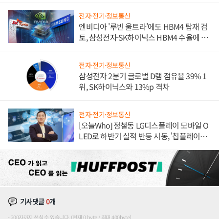
전자·전기·정보통신
엔비디아 '루빈 울트라'에도 HBM4 탑재 검
토, 삼성전자·SK하이닉스 HBM4 수율에 주
도권 갈린다
전자·전기·정보통신
삼성전자 2분기 글로벌 D램 점유율 39% 1
위, SK하이닉스와 13%p 격차
전자·전기·정보통신
[오늘Who] 정철동 LG디스플레이 모바일 O
LED로 하반기 실적 반등 시동, '칩플레이
션'에 가격 인하 압박은 부담
기사댓글
0
개
200자까지 쓰실 수 있습니다. (현재 0 byte / 최대 400byte)