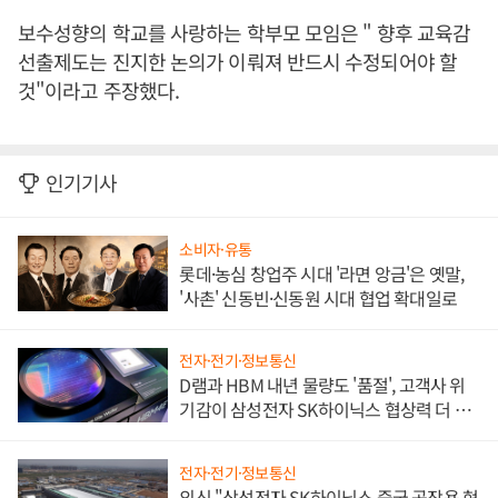
보수성향의 학교를 사랑하는 학부모 모임은 " 향후 교육감
선출제도는 진지한 논의가 이뤄져 반드시 수정되어야 할
것"이라고 주장했다.
인기기사
소비자·유통
롯데·농심 창업주 시대 '라면 앙금'은 옛말,
'사촌' 신동빈·신동원 시대 협업 확대일로
전자·전기·정보통신
D램과 HBM 내년 물량도 '품절', 고객사 위
기감이 삼성전자 SK하이닉스 협상력 더 키
워
전자·전기·정보통신
외신 "삼성전자 SK하이닉스 중국 공장용 현