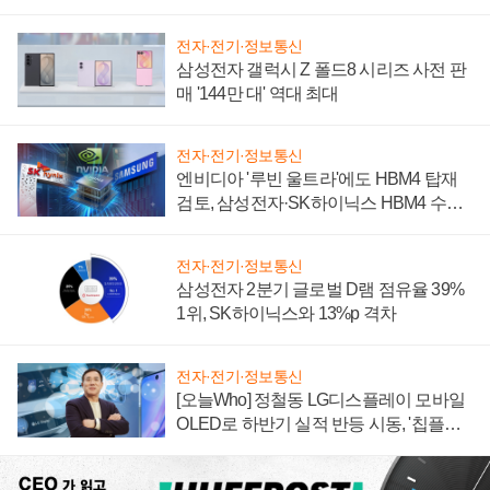
전자·전기·정보통신
삼성전자 갤럭시 Z 폴드8 시리즈 사전 판
매 '144만 대' 역대 최대
전자·전기·정보통신
엔비디아 '루빈 울트라'에도 HBM4 탑재
검토, 삼성전자·SK하이닉스 HBM4 수율
에 주도권 갈린다
전자·전기·정보통신
삼성전자 2분기 글로벌 D램 점유율 39%
1위, SK하이닉스와 13%p 격차
전자·전기·정보통신
[오늘Who] 정철동 LG디스플레이 모바일
OLED로 하반기 실적 반등 시동, '칩플레
이션'에 가격 인하 압박은 부담