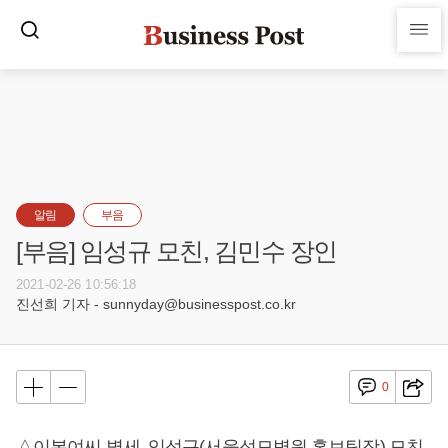
알림
부음
[부음] 임성규 모친, 김민수 장인
2021-02-26 10:56:18
진선희 기자 - sunnyday@businesspost.co.kr
0
△이복여씨 별세, 임성규(서울성모병원 홍보팀장) 모친