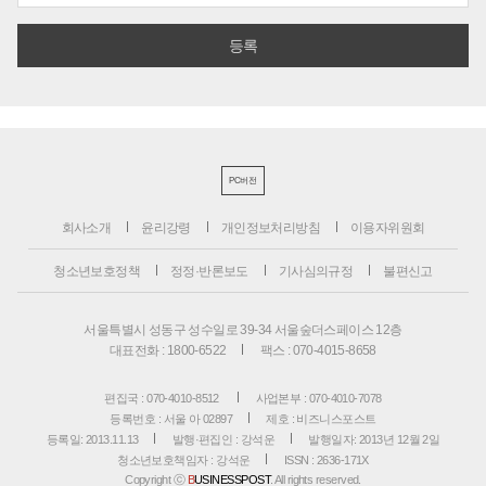
PC버전
회사소개
윤리강령
개인정보처리방침
이용자위원회
청소년보호정책
정정·반론보도
기사심의규정
불편신고
서울특별시 성동구 성수일로 39-34 서울숲더스페이스 12층
대표전화 : 1800-6522
팩스 : 070-4015-8658
편집국 : 070-4010-8512
사업본부 : 070-4010-7078
등록번호 : 서울 아 02897
제호 : 비즈니스포스트
등록일: 2013.11.13
발행·편집인 : 강석운
발행일자: 2013년 12월 2일
청소년보호책임자 : 강석운
ISSN : 2636-171X
Copyright ⓒ
B
USINESSPOST
. All rights reserved.