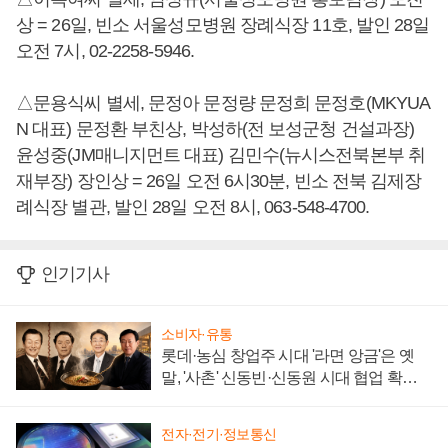
상 = 26일, 빈소 서울성모병원 장례식장 11호, 발인 28일
오전 7시, 02-2258-5946.
△문용식씨 별세, 문정아 문정량 문정희 문정호(MKYUA
N 대표) 문정환 부친상, 박성하(전 보성군청 건설과장)
윤성중(JM매니지먼트 대표) 김민수(뉴시스전북본부 취
재부장) 장인상 = 26일 오전 6시30분, 빈소 전북 김제장
례식장 별관, 발인 28일 오전 8시, 063-548-4700.
인기기사
소비자·유통
롯데·농심 창업주 시대 '라면 앙금'은 옛
말, '사촌' 신동빈·신동원 시대 협업 확대
일로
전자·전기·정보통신