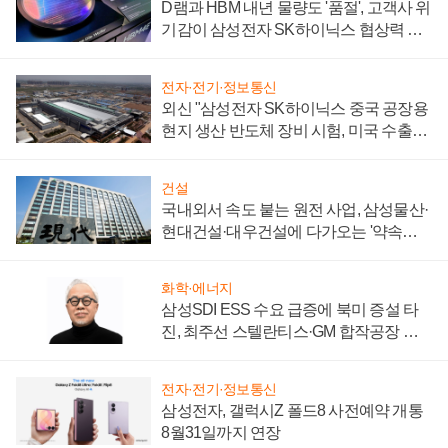
D램과 HBM 내년 물량도 '품절', 고객사 위
기감이 삼성전자 SK하이닉스 협상력 더
키워
전자·전기·정보통신
외신 "삼성전자 SK하이닉스 중국 공장용
현지 생산 반도체 장비 시험, 미국 수출통
제 대비"
건설
국내외서 속도 붙는 원전 사업, 삼성물산·
현대건설·대우건설에 다가오는 '약속의
시간'
화학·에너지
삼성SDI ESS 수요 급증에 북미 증설 타
진, 최주선 스텔란티스·GM 합작공장 건
설 재추진하나
전자·전기·정보통신
삼성전자, 갤럭시Z 폴드8 사전예약 개통
8월31일까지 연장