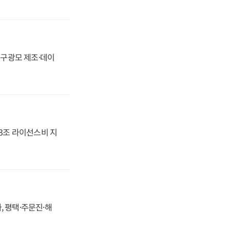
화, 구광모 제조·데이
.3조 라이선스비 지
, 평택·주문진·해