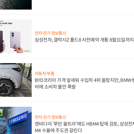
전자·전기·정보통신
삼성전자, 갤럭시Z 폴드8 사전예약 개통 8월31일까
자동차·부품
BYD코리아 가격 앞세워 수입차 4위 올랐지만, BMW
비에 소비자 불만 폭발
전자·전기·정보통신
엔비디아 '루빈 울트라'에도 HBM4 탑재 검토, 삼성전
M4 수율에 주도권 갈린다