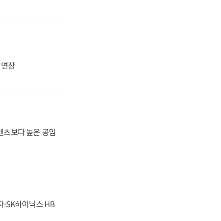
지 연장
·벤츠보다 높은 공임
자·SK하이닉스 HB