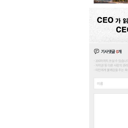
기사댓글
0
개
200자까지 쓰실 수 있습니다. (
저작권 등 다른 사람의 권리
타인에게 불쾌감을 주는 욕설