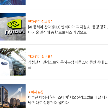
전자·전기·정보통신
[AI 뭉쳐야 산다⑧] LG·엔비디아 '피지컬 AI' 동맹 강
터·기술 결집해 종합 로보틱스 기업으로
전자·전기·정보통신
삼성전자 넷리스트와 특허분쟁 매듭, 5년 동안 최대 1
급
소비자·유통
이부진 야심작 '신라스테이' 서울신라호텔보다 잘 나가
남·건대로 성장판 더 넓힌다