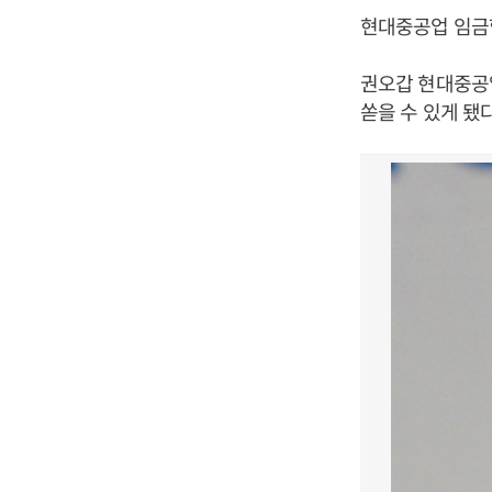
현대중공업 임금
권오갑 현대중공
쏟을 수 있게 됐다