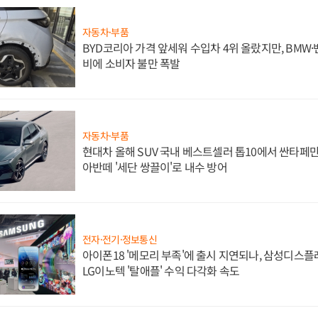
자동차·부품
BYD코리아 가격 앞세워 수입차 4위 올랐지만, BMW
비에 소비자 불만 폭발
자동차·부품
현대차 올해 SUV 국내 베스트셀러 톱10에서 싼타페만
아반떼 '세단 쌍끌이'로 내수 방어
전자·전기·정보통신
아이폰18 '메모리 부족'에 출시 지연되나, 삼성디스
LG이노텍 '탈애플' 수익 다각화 속도