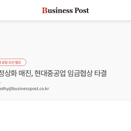
중공업·조선·철강
정상화 매진, 현대중공업 임금협상 타결
9
hy@businesspost.co.kr