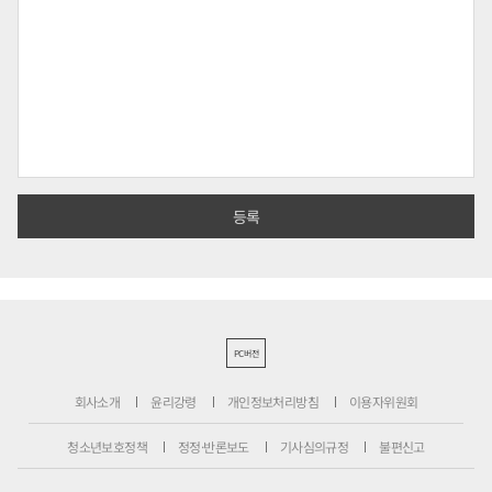
PC버전
회사소개
윤리강령
개인정보처리방침
이용자위원회
청소년보호정책
정정·반론보도
기사심의규정
불편신고