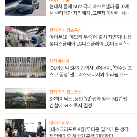
현대차 올해 SUV 국내 베스트셀러 톱10에
서 싼타페만 자리매김, 그랜저·아반떼 '세단
쌍끌이'로 내수 방어
전자·전기·정보통신
아이폰18 '메모리 부족'에 출시 지연되나, 삼
성디스플레이 LG디스플레이 LG이노텍 '탈
애플' 수익 다각화 속도
화학·에너지
'DL이앤씨 SMR 협력사' X에너지, '한수원 포
스코 동맹' 센트러스에너지와 우라늄 계약
체결
전자·전기·정보통신
SK하이닉스, 용인 'Y2' 팹과 청주 'M17' 팹
건설에 54조 투자 결정
데스크 리포트
[데스크리포트 8월] 무더운 입추에 든 생각,
제약바이오 하반기 훈풍 기대한다