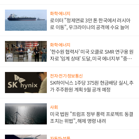
화학·에너지
로이터 "정제연료 3만 톤 한국에서 러시아
로 이동", 우크라이나의 공격에 수요 늘어
화학·에너지
'한수원 협력사' 미국 오클로 SMR 연구용 원
자로 '임계 상태' 도달, 미국 에너지부 "중요
한 이정표"
전자·전기·정보통신
SK하이닉스 1주당 375원 현금배당 실시, 추
가 주주환원 계획 9월 공개 예정
사회
미국 법원 "트럼프 정부 풍력 프로젝트 동결
조치는 위법", 해제 명령 내려
자동차·부품