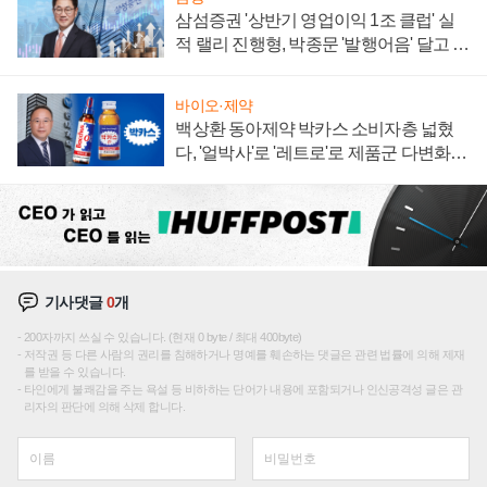
삼섬증권 '상반기 영업이익 1조 클럽' 실
적 랠리 진행형, 박종문 '발행어음' 달고 연
임 향하나
바이오·제약
백상환 동아제약 박카스 소비자층 넓혔
다, '얼박사'로 '레트로'로 제품군 다변화
주효
기사댓글
0
개
200자까지 쓰실 수 있습니다. (현재 0 byte / 최대 400byte)
저작권 등 다른 사람의 권리를 침해하거나 명예를 훼손하는 댓글은 관련 법률에 의해 제재
를 받을 수 있습니다.
타인에게 불쾌감을 주는 욕설 등 비하하는 단어가 내용에 포함되거나 인신공격성 글은 관
리자의 판단에 의해 삭제 합니다.