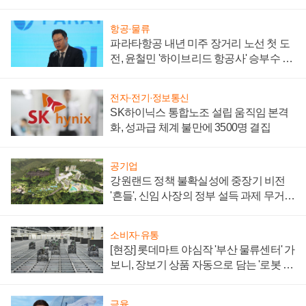
항공·물류
파라타항공 내년 미주 장거리 노선 첫 도
전, 윤철민 '하이브리드 항공사' 승부수 통
할까
전자·전기·정보통신
SK하이닉스 통합노조 설립 움직임 본격
화, 성과급 체계 불만에 3500명 결집
공기업
강원랜드 정책 불확실성에 중장기 비전
'흔들', 신임 사장의 정부 설득 과제 무거워
져
소비자·유통
[현장] 롯데마트 야심작 '부산 물류센터' 가
보니, 장보기 상품 자동으로 담는 '로봇 40
0대' 장관
금융