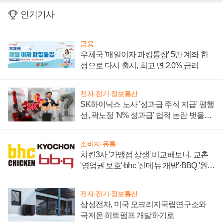
인기기사
금융
우체국 '매일이자 파킹통장' 5만 계좌 한
정으로 다시 출시, 최고 연 2.0% 금리
전자·전기·정보통신
SK하이닉스 노사 '성과급 주식 지급' 평행
선, 곽노정 'N% 성과급' 법적 논란 벗을지
주목
소비자·유통
치킨3사 '가맹점 상생' 비교해보니, 교촌
'영업권 보호'·bhc '신메뉴 개발'·BBQ '원가
부담'
전자·전기·정보통신
삼성전자, 미국 오크리지국립연구소와
극저온 히트펌프 개발하기로