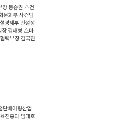
부장 봉승권 △건
회문화부 사건팀
건설경제부 건설정
장 김태형 △마
외협력부장 김국진
△첨단베어링산업
체육진흥과 임대호