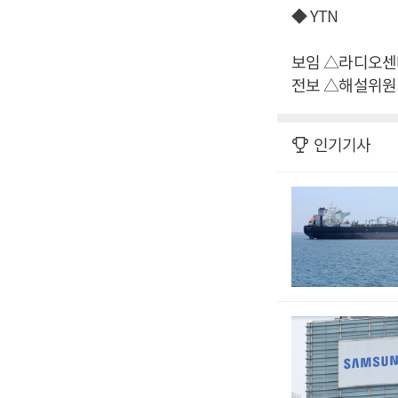
◆ YTN
보임 △라디오센
전보 △해설위원
인기기사