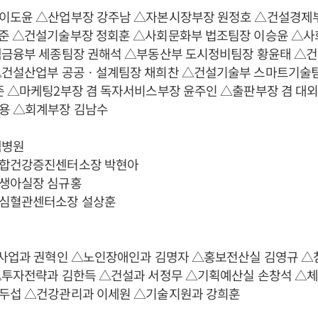
이도윤 △산업부장 강주남 △자본시장부장 원정호 △건설경제
준 △건설기술부장 정회훈 △사회문화부 법조팀장 이승윤 △사
책금융부 세종팀장 권해석 △부동산부 도시정비팀장 황윤태 △
△건설산업부 공공ㆍ설계팀장 채희찬 △건설기술부 스마트기술팀
준 △마케팅2부장 겸 독자서비스부장 윤주인 △출판부장 겸 대
용 △회계부장 김남수
백병원
종합건강증진센터소장 박현아
생아실장 심규홍
심혈관센터소장 설상훈
건사업과 권혁인 △노인장애인과 김명자 △홍보전산실 김영규 
△투자전략과 김한득 △건설과 서정무 △기획예산실 손창석 △
두섭 △건강관리과 이세원 △기술지원과 강희훈