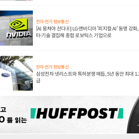
전자·전기·정보통신
[AI 뭉쳐야 산다⑧] LG·엔비디아 '피지컬 AI' 동맹 강
터·기술 결집해 종합 로보틱스 기업으로
전자·전기·정보통신
삼성전자 넷리스트와 특허분쟁 매듭, 5년 동안 최대 1
급