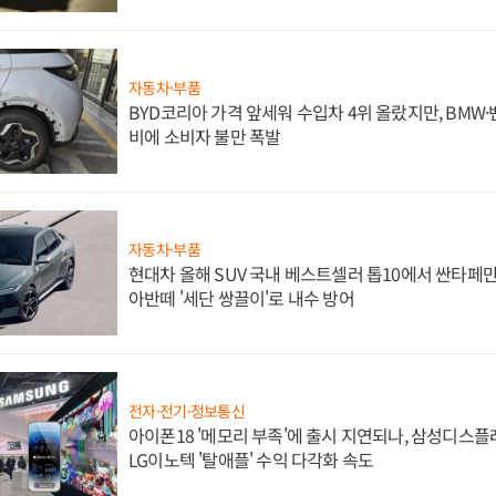
자동차·부품
BYD코리아 가격 앞세워 수입차 4위 올랐지만, BMW
비에 소비자 불만 폭발
자동차·부품
현대차 올해 SUV 국내 베스트셀러 톱10에서 싼타페만
아반떼 '세단 쌍끌이'로 내수 방어
전자·전기·정보통신
아이폰18 '메모리 부족'에 출시 지연되나, 삼성디스
LG이노텍 '탈애플' 수익 다각화 속도