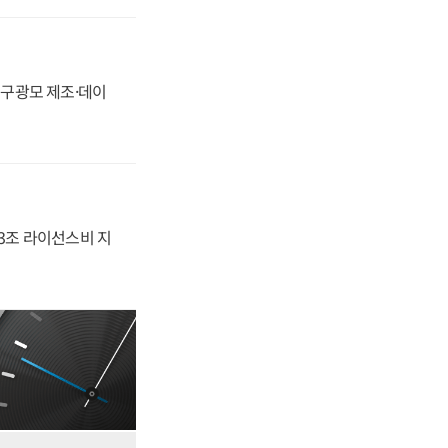
화, 구광모 제조·데이
.3조 라이선스비 지