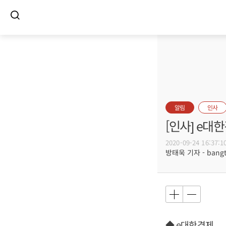
알림
인사
[인사] e대
2020-09-24 16:37:1
방태욱 기자 - bangtw
◆ e대한경제