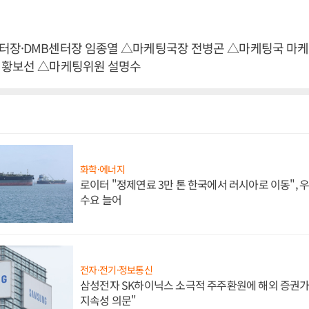
터장·DMB센터장 임종열 △마케팅국장 전병곤 △마케팅국 마케
 황보선 △마케팅위원 설명수
화학·에너지
로이터 "정제연료 3만 톤 한국에서 러시아로 이동",
수요 늘어
전자·전기·정보통신
삼성전자 SK하이닉스 소극적 주주환원에 해외 증권가 
지속성 의문"