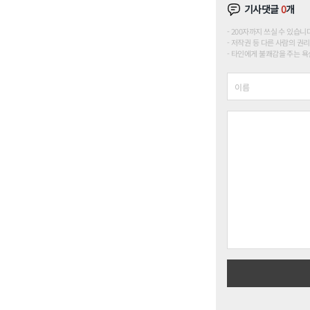
기사댓글
0
개
200자까지 쓰실 수 있습니다. (
저작권 등 다른 사람의 권리
타인에게 불쾌감을 주는 욕설