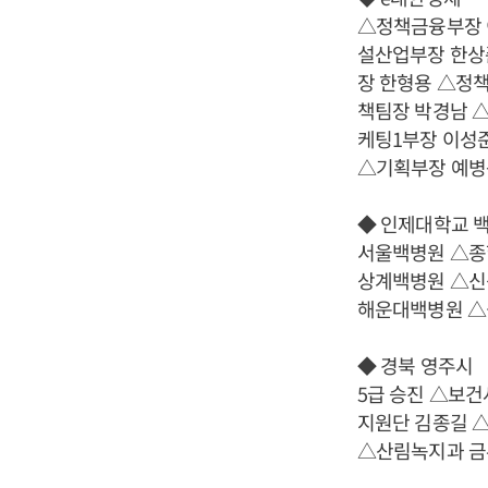
△정책금융부장 
설산업부장 한상
장 한형용 △정
책팀장 박경남 
케팅1부장 이성
△기획부장 예병
◆ 인제대학교 
서울백병원 △
상계백병원 △신
해운대백병원 △
◆ 경북 영주시
5급 승진 △보
지원단 김종길 
△산림녹지과 금