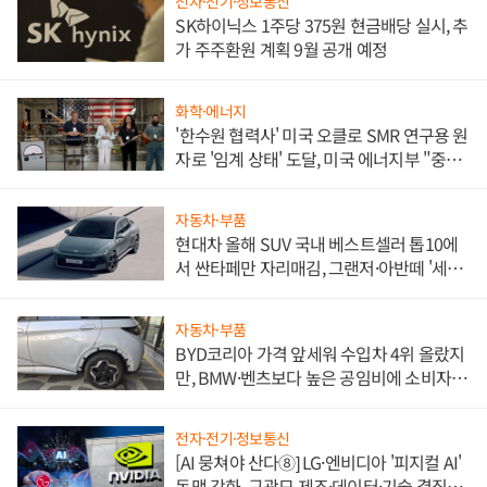
전자·전기·정보통신
SK하이닉스 1주당 375원 현금배당 실시, 추
가 주주환원 계획 9월 공개 예정
화학·에너지
'한수원 협력사' 미국 오클로 SMR 연구용 원
자로 '임계 상태' 도달, 미국 에너지부 "중요
한 이정표"
자동차·부품
현대차 올해 SUV 국내 베스트셀러 톱10에
서 싼타페만 자리매김, 그랜저·아반떼 '세단
쌍끌이'로 내수 방어
자동차·부품
BYD코리아 가격 앞세워 수입차 4위 올랐지
만, BMW·벤츠보다 높은 공임비에 소비자
불만 폭발
전자·전기·정보통신
[AI 뭉쳐야 산다⑧] LG·엔비디아 '피지컬 AI'
동맹 강화, 구광모 제조·데이터·기술 결집