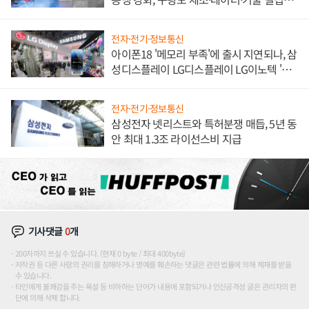
해 종합 로보틱스 기업으로
전자·전기·정보통신
아이폰18 '메모리 부족'에 출시 지연되나, 삼
성디스플레이 LG디스플레이 LG이노텍 '탈
애플' 수익 다각화 속도
전자·전기·정보통신
삼성전자 넷리스트와 특허분쟁 매듭, 5년 동
안 최대 1.3조 라이선스비 지급
기사댓글
0
개
200자까지 쓰실 수 있습니다. (현재 0 byte / 최대 400byte)
저작권 등 다른 사람의 권리를 침해하거나 명예를 훼손하는 댓글은 관련 법률에 의해 제재를 받을
수 있습니다.
타인에게 불쾌감을 주는 욕설 등 비하하는 단어가 내용에 포함되거나 인신공격성 글은 관리자의 판
단에 의해 삭제 합니다.