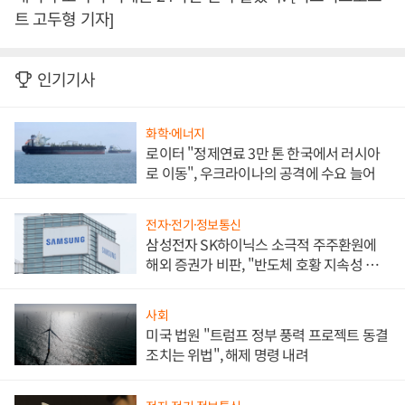
트 고두형 기자]
인기기사
화학·에너지
로이터 "정제연료 3만 톤 한국에서 러시아
로 이동", 우크라이나의 공격에 수요 늘어
전자·전기·정보통신
삼성전자 SK하이닉스 소극적 주주환원에
해외 증권가 비판, "반도체 호황 지속성 의
문"
사회
미국 법원 "트럼프 정부 풍력 프로젝트 동결
조치는 위법", 해제 명령 내려