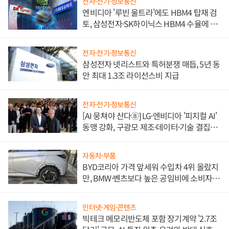
전자·전기·정보통신
엔비디아 '루빈 울트라'에도 HBM4 탑재 검
토, 삼성전자·SK하이닉스 HBM4 수율에 주
도권 갈린다
전자·전기·정보통신
삼성전자 넷리스트와 특허분쟁 매듭, 5년 동
안 최대 1.3조 라이선스비 지급
전자·전기·정보통신
[AI 뭉쳐야 산다⑧] LG·엔비디아 '피지컬 AI'
동맹 강화, 구광모 제조·데이터·기술 결집
해 종합 로보틱스 기업으로
자동차·부품
BYD코리아 가격 앞세워 수입차 4위 올랐지
만, BMW·벤츠보다 높은 공임비에 소비자
불만 폭발
인터넷·게임·콘텐츠
빅테크 메모리반도체 포함 장기계약 '2.7조