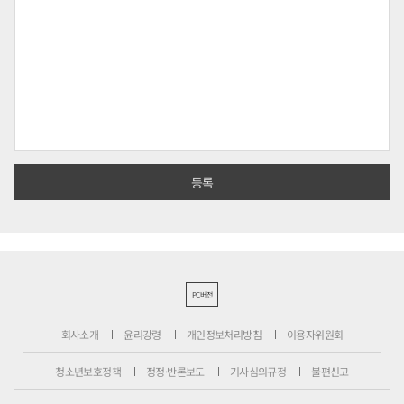
PC버전
회사소개
윤리강령
개인정보처리방침
이용자위원회
청소년보호정책
정정·반론보도
기사심의규정
불편신고