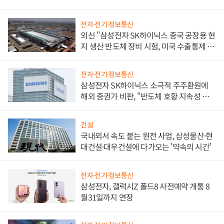
전자·전기·정보통신
외신 "삼성전자 SK하이닉스 중국 공장용 현
지 생산 반도체 장비 시험, 미국 수출통제 대
비"
전자·전기·정보통신
삼성전자 SK하이닉스 소극적 주주환원에
해외 증권가 비판, "반도체 호황 지속성 의
문"
건설
국내외서 속도 붙는 원전 사업, 삼성물산·현
대건설·대우건설에 다가오는 '약속의 시간'
전자·전기·정보통신
삼성전자, 갤럭시Z 폴드8 사전예약 개통 8
월31일까지 연장