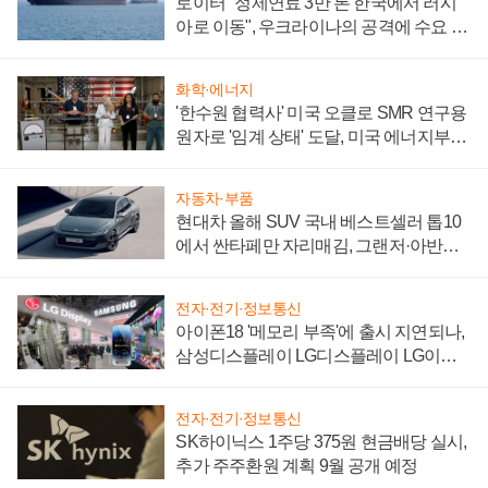
로이터 "정제연료 3만 톤 한국에서 러시
아로 이동", 우크라이나의 공격에 수요 늘
어
화학·에너지
'한수원 협력사' 미국 오클로 SMR 연구용
원자로 '임계 상태' 도달, 미국 에너지부
"중요한 이정표"
자동차·부품
현대차 올해 SUV 국내 베스트셀러 톱10
에서 싼타페만 자리매김, 그랜저·아반떼
'세단 쌍끌이'로 내수 방어
전자·전기·정보통신
아이폰18 '메모리 부족'에 출시 지연되나,
삼성디스플레이 LG디스플레이 LG이노
텍 '탈애플' 수익 다각화 속도
전자·전기·정보통신
SK하이닉스 1주당 375원 현금배당 실시,
추가 주주환원 계획 9월 공개 예정