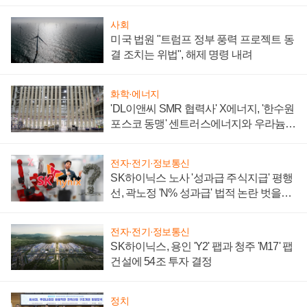
사회
미국 법원 "트럼프 정부 풍력 프로젝트 동
결 조치는 위법", 해제 명령 내려
화학·에너지
'DL이앤씨 SMR 협력사' X에너지, '한수원
포스코 동맹' 센트러스에너지와 우라늄
계약 체결
전자·전기·정보통신
SK하이닉스 노사 '성과급 주식지급' 평행
선, 곽노정 'N% 성과급' 법적 논란 벗을지
주목
전자·전기·정보통신
SK하이닉스, 용인 'Y2' 팹과 청주 'M17' 팹
건설에 54조 투자 결정
정치