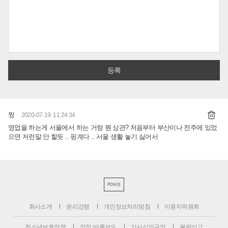
찡
2020-07-19 11:24:34
영업을 하는게 서울에서 하는 거랑 뭔 상관? 처음부터 부산이나 전주에 있었
으면 저런말 안 할듯 .. 핑계다 .. 서울 생활 놓기 싫어서
PC버전
회사소개
윤리강령
개인정보처리방침
이용자위원회
청소년보호정책
정정·반론보도
기사심의규정
불편신고